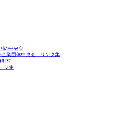
国の中央会
小企業団体中央会 リンク集
市町村
ージ集