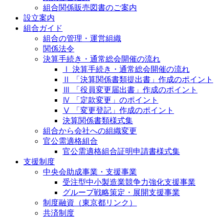
組合関係販売図書のご案内
設立案内
組合ガイド
組合の管理・運営組織
関係法令
決算手続き・通常総会開催の流れ
Ⅰ 決算手続き・通常総会開催の流れ
Ⅱ 「決算関係書類提出書」作成のポイント
Ⅲ 「役員変更届出書」作成のポイント
Ⅳ 「定款変更」のポイント
Ⅴ 「変更登記」作成のポイント
決算関係書類様式集
組合から会社への組織変更
官公需適格組合
官公需適格組合証明申請書様式集
支援制度
中央会助成事業・支援事業
受注型中小製造業競争力強化支援事業
グループ戦略策定・展開支援事業
制度融資（東京都リンク）
共済制度