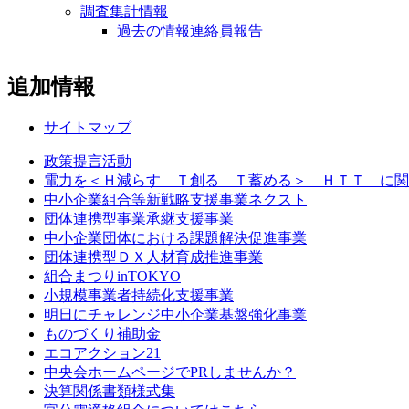
調査集計情報
過去の情報連絡員報告
追加情報
サイトマップ
政策提言活動
電力を＜Ｈ減らす Ｔ創る Ｔ蓄める＞ ＨＴＴ に関
中小企業組合等新戦略支援事業ネクスト
団体連携型事業承継支援事業
中小企業団体における課題解決促進事業
団体連携型ＤＸ人材育成推進事業
組合まつりinTOKYO
小規模事業者持続化支援事業
明日にチャレンジ中小企業基盤強化事業
ものづくり補助金
エコアクション21
中央会ホームページでPRしませんか？
決算関係書類様式集