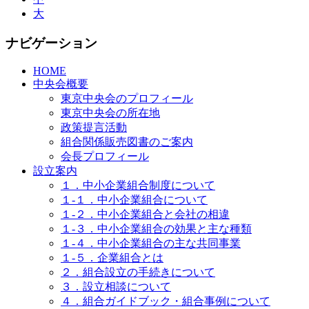
大
ナビゲーション
HOME
中央会概要
東京中央会のプロフィール
東京中央会の所在地
政策提言活動
組合関係販売図書のご案内
会長プロフィール
設立案内
１．中小企業組合制度について
１-１．中小企業組合について
１-２．中小企業組合と会社の相違
１-３．中小企業組合の効果と主な種類
１-４．中小企業組合の主な共同事業
１-５．企業組合とは
２．組合設立の手続きについて
３．設立相談について
４．組合ガイドブック・組合事例について