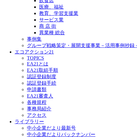
飲食店
医療、福祉
教育、学習支援業
サービス業
商 店 街
異業種 総合
事例集
グループ戦略策定・展開支援事業－活用事例抄録
エコアクション21
TOPICS
EA21とは
EA21取組手順
認証登録制度
認証登録手続
申請書類
EA21審査人
各種規程
事務局紹介
アクセス
ライブラリー
中小企業だより最新号
中小企業だよりバックナンバー