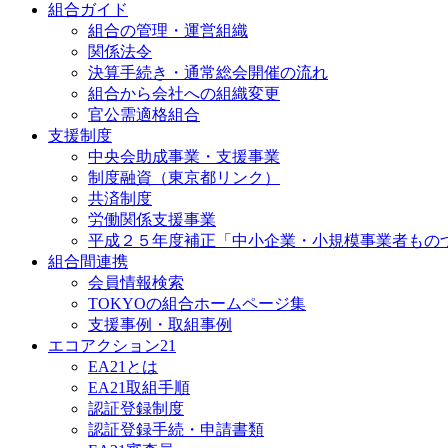
組合ガイド
組合の管理・運営組織
関係法令
決算手続き・通常総会開催の流れ
組合から会社への組織変更
官公需適格組合
支援制度
中央会助成事業・支援事業
制度融資（東京都リンク）
共済制度
労働関係支援事業
平成２５年度補正「中小企業・小規模事業者もの
組合間連携
会員情報検索
TOKYOの組合ホームページ集
支援事例・取組事例
エコアクション21
EA21とは
EA21取組手順
認証登録制度
認証登録手続・申請書類