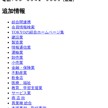
追加情報
組合間連携
会員情報検索
TOKYOの組合ホームページ集
建設業
製造業
情報通信業
運輸業
卸売業
小売業
金融・保険業
不動産業
飲食店
医療、福祉
教育、学習支援業
サービス業
商 店 街
異業種 総合