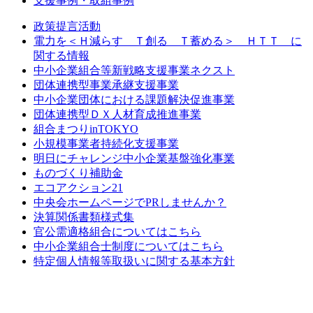
支援事例・取組事例
政策提言活動
電力を＜Ｈ減らす Ｔ創る Ｔ蓄める＞ ＨＴＴ に
関する情報
中小企業組合等新戦略支援事業ネクスト
団体連携型事業承継支援事業
中小企業団体における課題解決促進事業
団体連携型ＤＸ人材育成推進事業
組合まつりinTOKYO
小規模事業者持続化支援事業
明日にチャレンジ中小企業基盤強化事業
ものづくり補助金
エコアクション21
中央会ホームページでPRしませんか？
決算関係書類様式集
官公需適格組合についてはこちら
中小企業組合士制度についてはこちら
特定個人情報等取扱いに関する基本方針