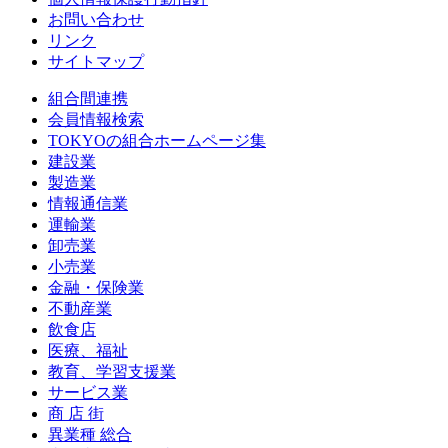
お問い合わせ
リンク
サイトマップ
組合間連携
会員情報検索
TOKYOの組合ホームページ集
建設業
製造業
情報通信業
運輸業
卸売業
小売業
金融・保険業
不動産業
飲食店
医療、福祉
教育、学習支援業
サービス業
商 店 街
異業種 総合