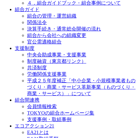
４．組合ガイドブック・組合事例について
組合ガイド
組合の管理・運営組織
関係法令
決算手続き・通常総会開催の流れ
組合から会社への組織変更
官公需適格組合
支援制度
中央会助成事業・支援事業
制度融資（東京都リンク）
共済制度
労働関係支援事業
平成２５年度補正「中小企業・小規模事業者もの
づくり・商業・サービス革新事業（ものづくり・
商業・サービス）」について
組合間連携
会員情報検索
TOKYOの組合ホームページ集
支援事例・取組事例
エコアクション21
EA21とは