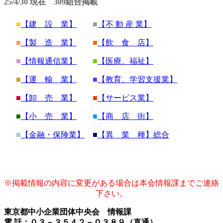
25/4/30 現在 309
組合掲載
■
【建 設 業】
■
【不 動 産 業】
■
【製 造 業】
■
【飲 食 店】
■
【情報通信業】
■
【医療、福祉】
■
【運 輸 業】
■
【教育、学習支援業】
■
【卸 売 業】
■
【サービス業】
■
【小 売 業】
■
【商 店 街】
■
【金融・保険業】
■
【異 業 種】総合
※掲載情報の内容に変更がある場合は本会情報課までご連絡
下さい。
東京都中小企業団体中央会 情報課
電 話：０３－３５４２－０３８９（直通）