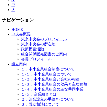
中
大
ナビゲーション
HOME
中央会概要
東京中央会のプロフィール
東京中央会の所在地
政策提言活動
組合関係販売図書のご案内
会長プロフィール
設立案内
１．中小企業組合制度について
１-１．中小企業組合について
１-２．中小企業組合と会社の相違
１-３．中小企業組合の効果と主な種類
１-４．中小企業組合の主な共同事業
１-５．企業組合とは
２．組合設立の手続きについて
３．設立相談について