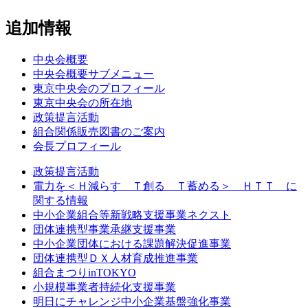
追加情報
中央会概要
中央会概要サブメニュー
東京中央会のプロフィール
東京中央会の所在地
政策提言活動
組合関係販売図書のご案内
会長プロフィール
政策提言活動
電力を＜Ｈ減らす Ｔ創る Ｔ蓄める＞ ＨＴＴ に
関する情報
中小企業組合等新戦略支援事業ネクスト
団体連携型事業承継支援事業
中小企業団体における課題解決促進事業
団体連携型ＤＸ人材育成推進事業
組合まつりinTOKYO
小規模事業者持続化支援事業
明日にチャレンジ中小企業基盤強化事業