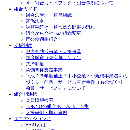
４．組合ガイドブック・組合事例について
組合ガイド
組合の管理・運営組織
関係法令
決算手続き・通常総会開催の流れ
組合から会社への組織変更
官公需適格組合
支援制度
中央会助成事業・支援事業
制度融資（東京都リンク）
共済制度
労働関係支援事業
平成２５年度補正「中小企業・小規模事業者もの
づくり・商業・サービス革新事業（ものづくり・
商業・サービス）」について
組合間連携
会員情報検索
TOKYOの組合ホームページ集
支援事例・取組事例
エコアクション21
EA21とは