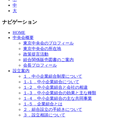
中
大
ナビゲーション
HOME
中央会概要
東京中央会のプロフィール
東京中央会の所在地
政策提言活動
組合関係販売図書のご案内
会長プロフィール
設立案内
１．中小企業組合制度について
１-１．中小企業組合について
１-２．中小企業組合と会社の相違
１-３．中小企業組合の効果と主な種類
１-４．中小企業組合の主な共同事業
１-５．企業組合とは
２．組合設立の手続きについて
３．設立相談について