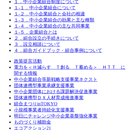
１．中小企業組合制度について
１-１．中小企業組合について
１-２．中小企業組合と会社の相違
１-３．中小企業組合の効果と主な種類
１-４．中小企業組合の主な共同事業
１-５．企業組合とは
２．組合設立の手続きについて
３．設立相談について
４．組合ガイドブック・組合事例について
政策提言活動
電力を＜Ｈ減らす Ｔ創る Ｔ蓄める＞ ＨＴＴ に
関する情報
中小企業組合等新戦略支援事業ネクスト
団体連携型事業承継支援事業
中小企業団体における課題解決促進事業
団体連携型ＤＸ人材育成推進事業
組合まつりinTOKYO
小規模事業者持続化支援事業
明日にチャレンジ中小企業基盤強化事業
ものづくり補助金
エコアクション21