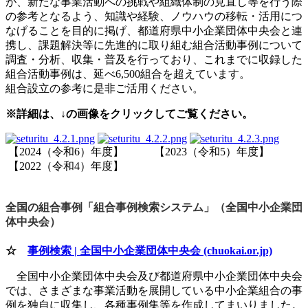
が、新たな事業活動への挑戦や組織体制の見直し等を行う際
の参考となるよう、知識や経験、ノウハウの移転・活用につ
なげることを目的に掲げ、都道府県中小企業団体中央会と連
携し、課題解決等に先進的に取り組む組合活動事例について
調査・分析、収集・普及を行っており、これまでに収録した
組合活動事例は、延べ6,500組合を超えています。
組合設立の参考に是非ご活用ください。
※詳細は、↓の画像をクリックしてご覧ください。
【2024（令和6）年度】 【2023（令和5）年度】
【2022（令和4）年度】
全国の組合事例「組合事例検索システム」（全国中小企業団
体中央会）
☆
事例検索 | 全国中小企業団体中央会 (chuokai.or.jp)
全国中小企業団体中央会及び都道府県中小企業団体中央会
では、さまざまな事業活動を展開している中小企業組合の事
例を独自に収集し、各種事例集等を作成してまいりました。