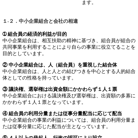
ます。
１-２．中小企業組合と会社の相違
➀ 組合員の経済的利益が目的
中小企業組合は、相互扶助の精神に基づき、組合員が組合の
共同事業を利用することにより自らの事業に役立てることを
目的としています。
② 中小企業組合は、人（組合員）を重視した結合体
中小企業組合は、人と人との結びつきを中心とする人的結合
体としての性格を持っています。
③ 議決権、選挙権は出資金額にかかわらず１人１票
中小企業組合における議決権及び選挙権は、出資額の多寡に
かかわらず１人１票となっています。
④ 組合員の利用分量または従事分量配当に応じて配当
中小企業組合の事業の利益については、組合員の利用分量ま
たは従事分量に応じた配当が主となっています。
⑤ ４人以上の発起人、行政の認可により設立