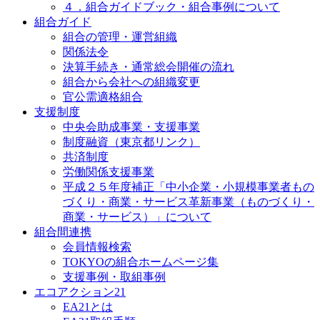
４．組合ガイドブック・組合事例について
組合ガイド
組合の管理・運営組織
関係法令
決算手続き・通常総会開催の流れ
組合から会社への組織変更
官公需適格組合
支援制度
中央会助成事業・支援事業
制度融資（東京都リンク）
共済制度
労働関係支援事業
平成２５年度補正「中小企業・小規模事業者もの
づくり・商業・サービス革新事業（ものづくり・
商業・サービス）」について
組合間連携
会員情報検索
TOKYOの組合ホームページ集
支援事例・取組事例
エコアクション21
EA21とは