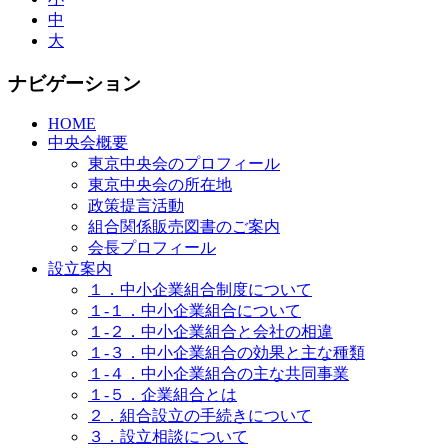
中
大
ナビゲーション
HOME
中央会概要
東京中央会のプロフィール
東京中央会の所在地
政策提言活動
組合関係販売図書のご案内
会長プロフィール
設立案内
１．中小企業組合制度について
１-１．中小企業組合について
１-２．中小企業組合と会社の相違
１-３．中小企業組合の効果と主な種類
１-４．中小企業組合の主な共同事業
１-５．企業組合とは
２．組合設立の手続きについて
３．設立相談について