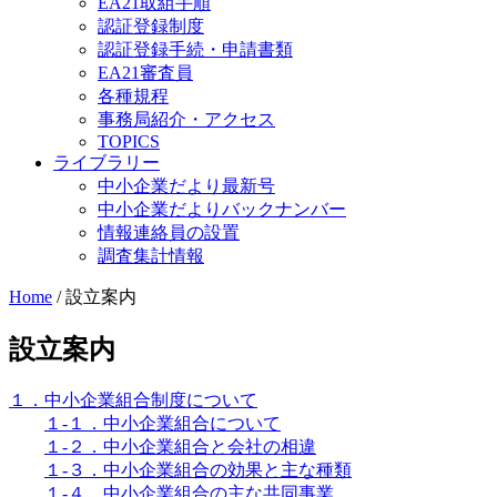
EA21取組手順
認証登録制度
認証登録手続・申請書類
EA21審査員
各種規程
事務局紹介・アクセス
TOPICS
ライブラリー
中小企業だより最新号
中小企業だよりバックナンバー
情報連絡員の設置
調査集計情報
Home
/
設立案内
設立案内
１．中小企業組合制度について
１-１．中小企業組合について
１-２．中小企業組合と会社の相違
１-３．中小企業組合の効果と主な種類
１-４．中小企業組合の主な共同事業