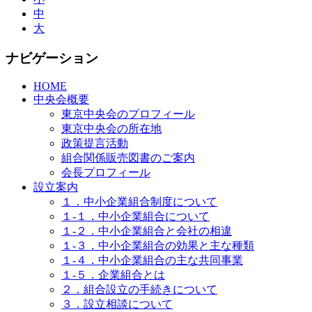
中
大
ナビゲーション
HOME
中央会概要
東京中央会のプロフィール
東京中央会の所在地
政策提言活動
組合関係販売図書のご案内
会長プロフィール
設立案内
１．中小企業組合制度について
１-１．中小企業組合について
１-２．中小企業組合と会社の相違
１-３．中小企業組合の効果と主な種類
１-４．中小企業組合の主な共同事業
１-５．企業組合とは
２．組合設立の手続きについて
３．設立相談について