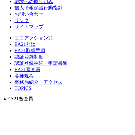
環境への取り組み
個人情報保護行動指針
お問い合わせ
リンク
サイトマップ
エコアクション21
EA21とは
EA21取組手順
認証登録制度
認証登録手続・申請書類
EA21審査員
各種規程
事務局紹介・アクセス
TOPICS
▲
EA21審査員