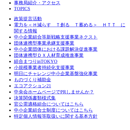
事務局紹介・アクセス
TOPICS
政策提言活動
電力を＜Ｈ減らす Ｔ創る Ｔ蓄める＞ ＨＴＴ に
関する情報
中小企業組合等新戦略支援事業ネクスト
団体連携型事業承継支援事業
中小企業団体における課題解決促進事業
団体連携型ＤＸ人材育成推進事業
組合まつりinTOKYO
小規模事業者持続化支援事業
明日にチャレンジ中小企業基盤強化事業
ものづくり補助金
エコアクション21
中央会ホームページでPRしませんか？
決算関係書類様式集
官公需適格組合についてはこちら
中小企業組合士制度についてはこちら
特定個人情報等取扱いに関する基本方針