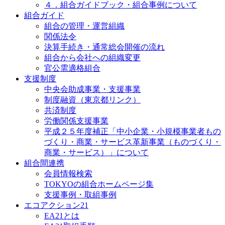
４．組合ガイドブック・組合事例について
組合ガイド
組合の管理・運営組織
関係法令
決算手続き・通常総会開催の流れ
組合から会社への組織変更
官公需適格組合
支援制度
中央会助成事業・支援事業
制度融資（東京都リンク）
共済制度
労働関係支援事業
平成２５年度補正「中小企業・小規模事業者もの
づくり・商業・サービス革新事業（ものづくり・
商業・サービス）」について
組合間連携
会員情報検索
TOKYOの組合ホームページ集
支援事例・取組事例
エコアクション21
EA21とは