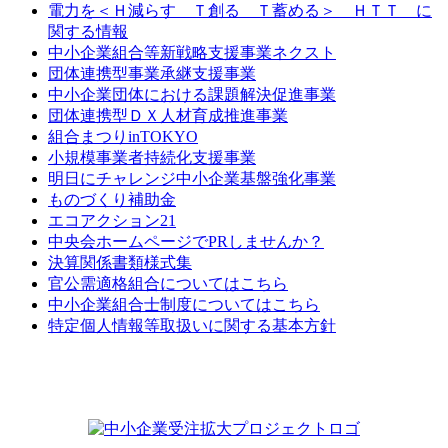
電力を＜Ｈ減らす Ｔ創る Ｔ蓄める＞ ＨＴＴ に
関する情報
中小企業組合等新戦略支援事業ネクスト
団体連携型事業承継支援事業
中小企業団体における課題解決促進事業
団体連携型ＤＸ人材育成推進事業
組合まつりinTOKYO
小規模事業者持続化支援事業
明日にチャレンジ中小企業基盤強化事業
ものづくり補助金
エコアクション21
中央会ホームページでPRしませんか？
決算関係書類様式集
官公需適格組合についてはこちら
中小企業組合士制度についてはこちら
特定個人情報等取扱いに関する基本方針