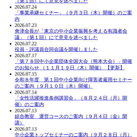
（第１回）にて意見を述べました
2026.07.24
「事業承継セミナー」（９月３日（木）開催）のご案
内
2026.07.23
會津会長が「東京の中小企業振興を考える有識者会
議」（第１回）にて意見を述べました
2026.07.22
役員・評議員合同会議を開催しました
2026.07.17
「第７８回中小企業団体全国大会（熊本大会）」開催
のお知らせ （１１月１９日（木）開催） 【更新】
2026.07.15
令和８年度 第１回中小企業向け障害者雇用セミナー
のご案内（９月１０日（木）開催）
2026.07.14
「女性活躍推進条例講習会」（８月２４日（月）開
催）のご案内
2026.07.13
組合教室 運営コースのご案内（９月４日（金）開
講）
2026.07.13
中小企業トップセミナーのご案内（９月２８日（月）