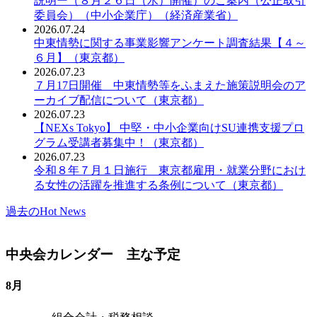
説明ー（８月２６日（水）開催）のご案内（公正取引
委員会）（中小企業庁）（経済産業省）
2026.07.24
中東情勢に関する事業影響アンケート調査結果【４～
６月】（東京都）
2026.07.23
７月17日開催 中東情勢等をふまえた施策説明会のア
ーカイブ配信について（東京都）
2026.07.23
【NEXs Tokyo】 中堅・中小企業向けSU連携支援プロ
グラム受講者募集中！（東京都）
2026.07.23
令和８年７月１日施行 東京都雇用・就業分野におけ
る女性の活躍を推進する条例について（東京都）
過去のHot News
中央会カレンダー 主な予定
8月