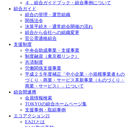
４．組合ガイドブック・組合事例について
組合ガイド
組合の管理・運営組織
関係法令
決算手続き・通常総会開催の流れ
組合から会社への組織変更
官公需適格組合
支援制度
中央会助成事業・支援事業
制度融資（東京都リンク）
共済制度
労働関係支援事業
平成２５年度補正「中小企業・小規模事業者もの
づくり・商業・サービス革新事業（ものづくり・
商業・サービス）」について
組合間連携
会員情報検索
TOKYOの組合ホームページ集
支援事例・取組事例
エコアクション21
EA21とは