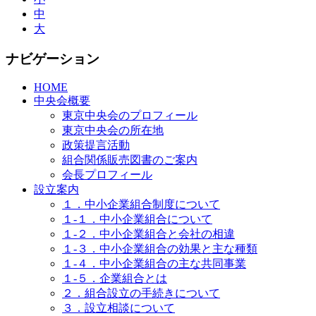
中
大
ナビゲーション
HOME
中央会概要
東京中央会のプロフィール
東京中央会の所在地
政策提言活動
組合関係販売図書のご案内
会長プロフィール
設立案内
１．中小企業組合制度について
１-１．中小企業組合について
１-２．中小企業組合と会社の相違
１-３．中小企業組合の効果と主な種類
１-４．中小企業組合の主な共同事業
１-５．企業組合とは
２．組合設立の手続きについて
３．設立相談について