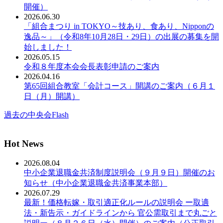
開催）
2026.06.30
「組合まつり in TOKYO～技あり、食あり、Nipponの
逸品～」（令和8年10月28日・29日）の出展の募集を開
始しました！
2026.05.15
令和８年度本会会長表彰申請のご案内
2026.04.16
第65回組合教室「会計コース」開講のご案内（６月１
日（月）開講）
過去の中央会Flash
Hot News
2026.08.04
中小企業退職金共済制度説明会（９月９日）開催のお
知らせ（中小企業退職金共済事業本部）
2026.07.29
最新！価格転嫁・取引適正化ルールの説明会 ー取適
法・新告示・ガイドラインから 官公需取引まで丸ごと