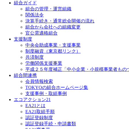
組合ガイド
組合の管理・運営組織
関係法令
決算手続き・通常総会開催の流れ
組合から会社への組織変更
官公需適格組合
支援制度
中央会助成事業・支援事業
制度融資（東京都リンク）
共済制度
労働関係支援事業
平成２５年度補正「中小企業・小規模事業者もの
組合間連携
会員情報検索
TOKYOの組合ホームページ集
支援事例・取組事例
エコアクション21
EA21とは
EA21取組手順
認証登録制度
認証登録手続・申請書類