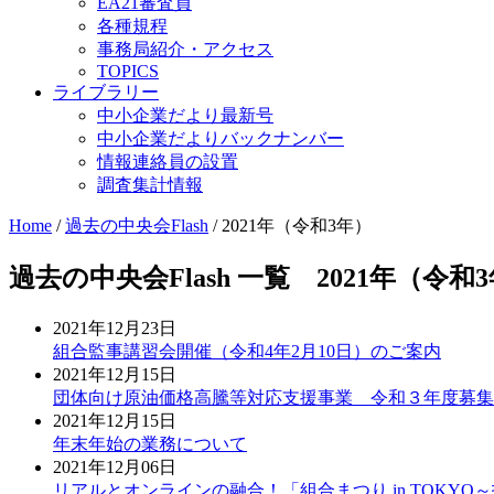
EA21審査員
各種規程
事務局紹介・アクセス
TOPICS
ライブラリー
中小企業だより最新号
中小企業だよりバックナンバー
情報連絡員の設置
調査集計情報
Home
/
過去の中央会Flash
/
2021年（令和3年）
過去の中央会Flash 一覧 2021年（令和
2021年12月23日
組合監事講習会開催（令和4年2月10日）のご案内
2021年12月15日
団体向け原油価格高騰等対応支援事業 令和３年度募集
2021年12月15日
年末年始の業務について
2021年12月06日
リアルとオンラインの融合！「組合まつり in TOKYO