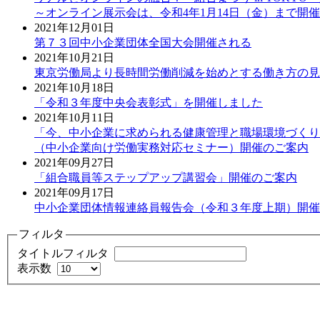
～オンライン展示会は、令和4年1月14日（金）まで開
2021年12月01日
第７３回中小企業団体全国大会開催される
2021年10月21日
東京労働局より長時間労働削減を始めとする働き方の見
2021年10月18日
「令和３年度中央会表彰式」を開催しました
2021年10月11日
「今、中小企業に求められる健康管理と職場環境づくり
（中小企業向け労働実務対応セミナー）開催のご案内
2021年09月27日
「組合職員等ステップアップ講習会」開催のご案内
2021年09月17日
中小企業団体情報連絡員報告会（令和３年度上期）開催
フィルタ
タイトルフィルタ
表示数