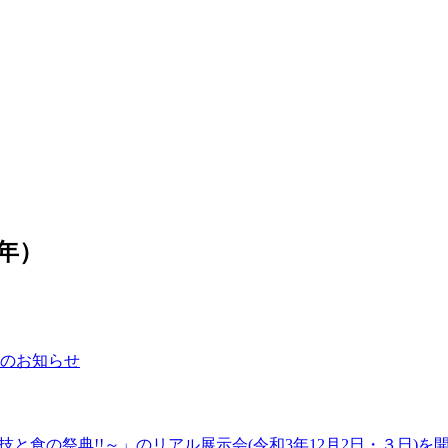
3年）
のお知らせ
～技と食の祭典!!～」のリアル展示会(令和3年12月2日・３日)