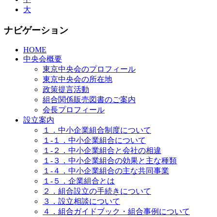
大
ナビゲーション
HOME
中央会概要
東京中央会のプロフィール
東京中央会の所在地
政策提言活動
組合関係販売図書のご案内
会長プロフィール
設立案内
１．中小企業組合制度について
１-１．中小企業組合について
１-２．中小企業組合と会社の相違
１-３．中小企業組合の効果と主な種類
１-４．中小企業組合の主な共同事業
１-５．企業組合とは
２．組合設立の手続きについて
３．設立相談について
４．組合ガイドブック・組合事例について