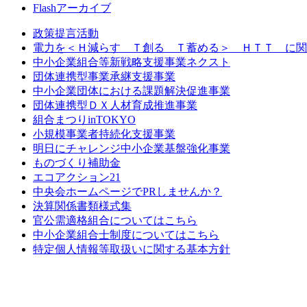
Flashアーカイブ
政策提言活動
電力を＜Ｈ減らす Ｔ創る Ｔ蓄める＞ ＨＴＴ に関
中小企業組合等新戦略支援事業ネクスト
団体連携型事業承継支援事業
中小企業団体における課題解決促進事業
団体連携型ＤＸ人材育成推進事業
組合まつりinTOKYO
小規模事業者持続化支援事業
明日にチャレンジ中小企業基盤強化事業
ものづくり補助金
エコアクション21
中央会ホームページでPRしませんか？
決算関係書類様式集
官公需適格組合についてはこちら
中小企業組合士制度についてはこちら
特定個人情報等取扱いに関する基本方針