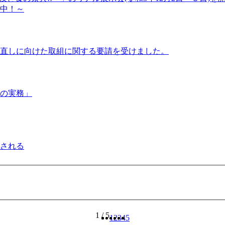
催中！～
直しに向けた取組に関する要請を受けました。
の実務」
される
1 / 5
1
2
3
4
5