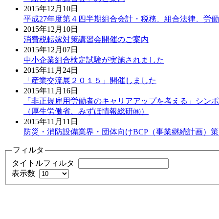
2015年12月10日
平成27年度第４四半期組合会計・税務、組合法律、労
2015年12月10日
消費税転嫁対策講習会開催のご案内
2015年12月07日
中小企業組合検定試験が実施されました
2015年11月24日
「産業交流展２０１５」開催しました
2015年11月16日
「非正規雇用労働者のキャリアアップを考える」シンポ
（厚生労働省、みずほ情報総研㈱）
2015年11月11日
防災・消防設備業界・団体向けBCP（事業継続計画）
フィルタ
タイトルフィルタ
表示数