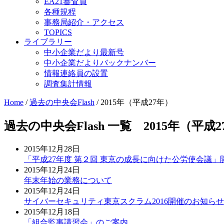
EA21審査員
各種規程
事務局紹介・アクセス
TOPICS
ライブラリー
中小企業だより最新号
中小企業だよりバックナンバー
情報連絡員の設置
調査集計情報
Home
/
過去の中央会Flash
/
2015年（平成27年）
過去の中央会Flash 一覧 2015年（平成2
2015年12月28日
「平成27年度 第２回 東京の成長に向けた公労使会議」
2015年12月24日
年末年始の業務について
2015年12月24日
サイバーセキュリティ東京スクラム2016開催のお知らせ
2015年12月18日
「組合監事講習会」のご案内