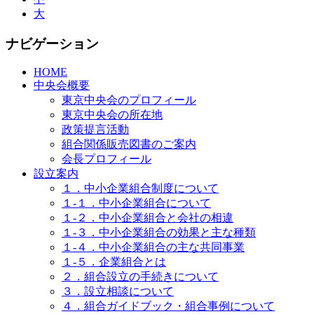
大
ナビゲーション
HOME
中央会概要
東京中央会のプロフィール
東京中央会の所在地
政策提言活動
組合関係販売図書のご案内
会長プロフィール
設立案内
１．中小企業組合制度について
１-１．中小企業組合について
１-２．中小企業組合と会社の相違
１-３．中小企業組合の効果と主な種類
１-４．中小企業組合の主な共同事業
１-５．企業組合とは
２．組合設立の手続きについて
３．設立相談について
４．組合ガイドブック・組合事例について