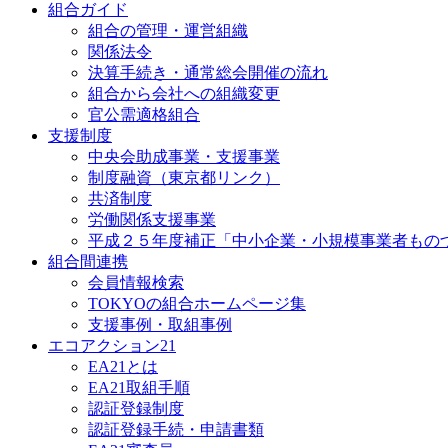
組合ガイド
組合の管理・運営組織
関係法令
決算手続き・通常総会開催の流れ
組合から会社への組織変更
官公需適格組合
支援制度
中央会助成事業・支援事業
制度融資（東京都リンク）
共済制度
労働関係支援事業
平成２５年度補正「中小企業・小規模事業者もの
組合間連携
会員情報検索
TOKYOの組合ホームページ集
支援事例・取組事例
エコアクション21
EA21とは
EA21取組手順
認証登録制度
認証登録手続・申請書類