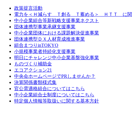
政策提言活動
電力を＜Ｈ減らす Ｔ創る Ｔ蓄める＞ ＨＴＴ に関
中小企業組合等新戦略支援事業ネクスト
団体連携型事業承継支援事業
中小企業団体における課題解決促進事業
団体連携型ＤＸ人材育成推進事業
組合まつりinTOKYO
小規模事業者持続化支援事業
明日にチャレンジ中小企業基盤強化事業
ものづくり補助金
エコアクション21
中央会ホームページでPRしませんか？
決算関係書類様式集
官公需適格組合についてはこちら
中小企業組合士制度についてはこちら
特定個人情報等取扱いに関する基本方針