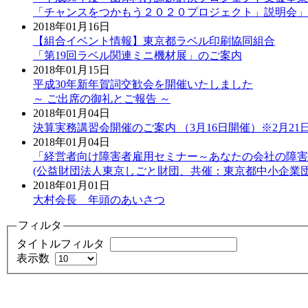
「チャンスをつかもう２０２０プロジェクト」説明会」
2018年01月16日
【組合イベント情報】東京都ラベル印刷協同組合
「第19回ラベル関連ミニ機材展」のご案内
2018年01月15日
平成30年新年賀詞交歓会を開催いたしました
～ ご出席の御礼とご報告 ～
2018年01月04日
決算実務講習会開催のご案内 （3月16日開催）※2月2
2018年01月04日
「経営者向け障害者雇用セミナー～あなたの会社の障害
(公益財団法人東京しごと財団、共催：東京都中小企業
2018年01月01日
大村会長 年頭のあいさつ
フィルタ
タイトルフィルタ
表示数