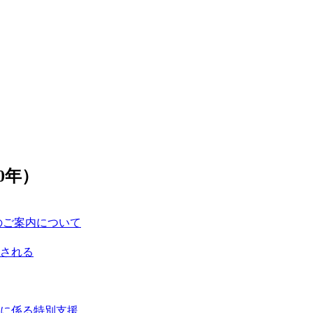
0年）
のご案内について
催される
業に係る特別支援