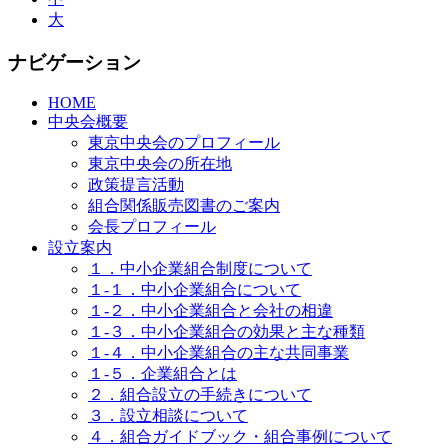
大
ナビゲーション
HOME
中央会概要
東京中央会のプロフィール
東京中央会の所在地
政策提言活動
組合関係販売図書のご案内
会長プロフィール
設立案内
１．中小企業組合制度について
１-１．中小企業組合について
１-２．中小企業組合と会社の相違
１-３．中小企業組合の効果と主な種類
１-４．中小企業組合の主な共同事業
１-５．企業組合とは
２．組合設立の手続きについて
３．設立相談について
４．組合ガイドブック・組合事例について