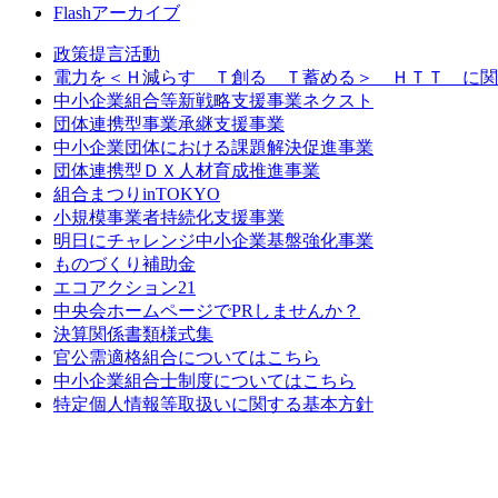
Flashアーカイブ
政策提言活動
電力を＜Ｈ減らす Ｔ創る Ｔ蓄める＞ ＨＴＴ に関
中小企業組合等新戦略支援事業ネクスト
団体連携型事業承継支援事業
中小企業団体における課題解決促進事業
団体連携型ＤＸ人材育成推進事業
組合まつりinTOKYO
小規模事業者持続化支援事業
明日にチャレンジ中小企業基盤強化事業
ものづくり補助金
エコアクション21
中央会ホームページでPRしませんか？
決算関係書類様式集
官公需適格組合についてはこちら
中小企業組合士制度についてはこちら
特定個人情報等取扱いに関する基本方針