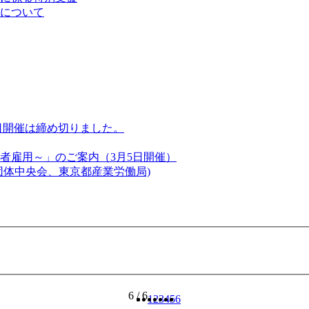
について
1日開催は締め切りました。
者雇用～」のご案内（3月5日開催）
団体中央会、東京都産業労働局)
6 / 6
1
2
3
4
5
6