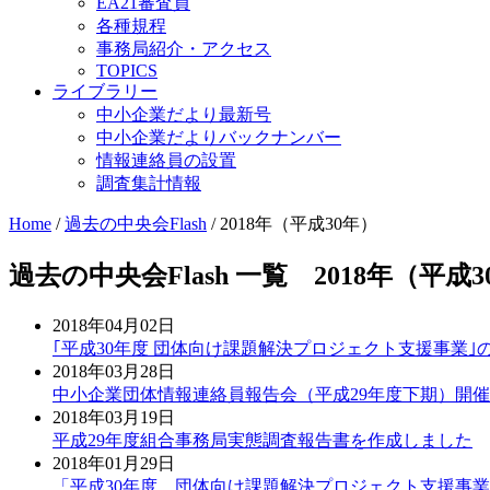
EA21審査員
各種規程
事務局紹介・アクセス
TOPICS
ライブラリー
中小企業だより最新号
中小企業だよりバックナンバー
情報連絡員の設置
調査集計情報
Home
/
過去の中央会Flash
/
2018年（平成30年）
過去の中央会Flash 一覧 2018年（平成3
2018年04月02日
｢平成30年度 団体向け課題解決プロジェクト支援事業｣
2018年03月28日
中小企業団体情報連絡員報告会（平成29年度下期）開
2018年03月19日
平成29年度組合事務局実態調査報告書を作成しました
2018年01月29日
「平成30年度 団体向け課題解決プロジェクト支援事