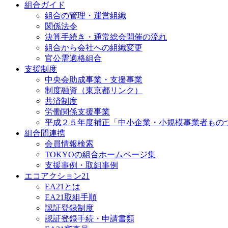
組合ガイド
組合の管理・運営組織
関係法令
決算手続き・通常総会開催の流れ
組合から会社への組織変更
官公需適格組合
支援制度
中央会助成事業・支援事業
制度融資（東京都リンク）
共済制度
労働関係支援事業
平成２５年度補正「中小企業・小規模事業者もの
組合間連携
会員情報検索
TOKYOの組合ホームページ集
支援事例・取組事例
エコアクション21
EA21とは
EA21取組手順
認証登録制度
認証登録手続・申請書類