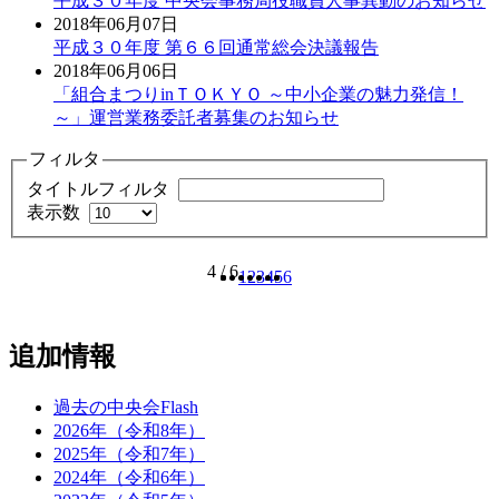
平成３０年度 中央会事務局役職員人事異動のお知らせ
2018年06月07日
平成３０年度 第６６回通常総会決議報告
2018年06月06日
「組合まつりinＴＯＫＹＯ ～中小企業の魅力発信！
～」運営業務委託者募集のお知らせ
フィルタ
タイトルフィルタ
表示数
4 / 6
1
2
3
4
5
6
追加情報
過去の中央会Flash
2026年（令和8年）
2025年（令和7年）
2024年（令和6年）