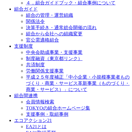
４．組合ガイドブック・組合事例について
組合ガイド
組合の管理・運営組織
関係法令
決算手続き・通常総会開催の流れ
組合から会社への組織変更
官公需適格組合
支援制度
中央会助成事業・支援事業
制度融資（東京都リンク）
共済制度
労働関係支援事業
平成２５年度補正「中小企業・小規模事業者もの
づくり・商業・サービス革新事業（ものづくり・
商業・サービス）」について
組合間連携
会員情報検索
TOKYOの組合ホームページ集
支援事例・取組事例
エコアクション21
EA21とは