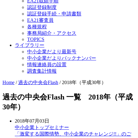
EA21取組手順
認証登録制度
認証登録手続・申請書類
EA21審査員
各種規程
事務局紹介・アクセス
TOPICS
ライブラリー
中小企業だより最新号
中小企業だよりバックナンバー
情報連絡員の設置
調査集計情報
Home
/
過去の中央会Flash
/
2018年（平成30年）
過去の中央会Flash 一覧 2018年（平成
30年）
2018年07月03日
中小企業トップセミナー
「激変する国際情勢、中小企業のチャレンジ!!」のご