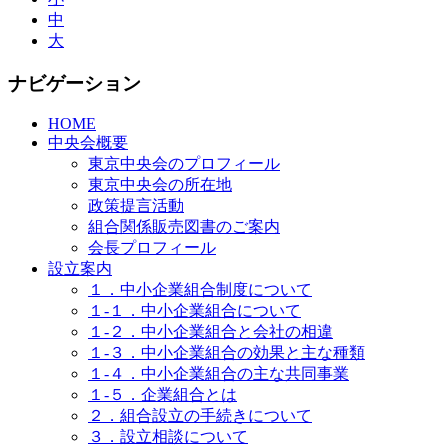
中
大
ナビゲーション
HOME
中央会概要
東京中央会のプロフィール
東京中央会の所在地
政策提言活動
組合関係販売図書のご案内
会長プロフィール
設立案内
１．中小企業組合制度について
１-１．中小企業組合について
１-２．中小企業組合と会社の相違
１-３．中小企業組合の効果と主な種類
１-４．中小企業組合の主な共同事業
１-５．企業組合とは
２．組合設立の手続きについて
３．設立相談について