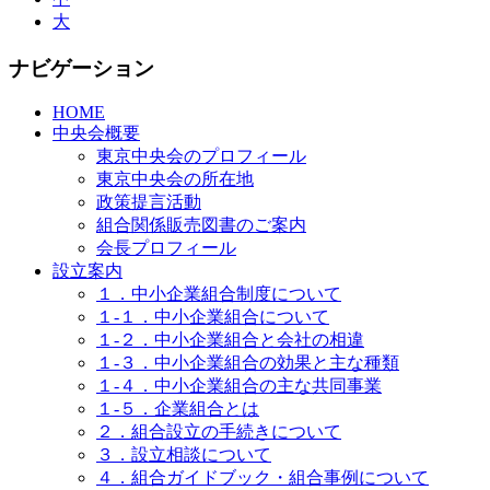
大
ナビゲーション
HOME
中央会概要
東京中央会のプロフィール
東京中央会の所在地
政策提言活動
組合関係販売図書のご案内
会長プロフィール
設立案内
１．中小企業組合制度について
１-１．中小企業組合について
１-２．中小企業組合と会社の相違
１-３．中小企業組合の効果と主な種類
１-４．中小企業組合の主な共同事業
１-５．企業組合とは
２．組合設立の手続きについて
３．設立相談について
４．組合ガイドブック・組合事例について