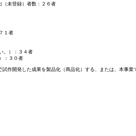
出（未登録）者数：２６者
７１者
い。）：３４者
）：３０者
で試作開発した成果を製品化（商品化）する、または、本事業