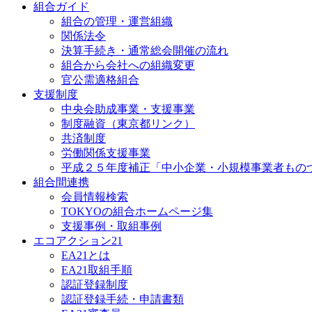
組合ガイド
組合の管理・運営組織
関係法令
決算手続き・通常総会開催の流れ
組合から会社への組織変更
官公需適格組合
支援制度
中央会助成事業・支援事業
制度融資（東京都リンク）
共済制度
労働関係支援事業
平成２５年度補正「中小企業・小規模事業者もの
組合間連携
会員情報検索
TOKYOの組合ホームページ集
支援事例・取組事例
エコアクション21
EA21とは
EA21取組手順
認証登録制度
認証登録手続・申請書類