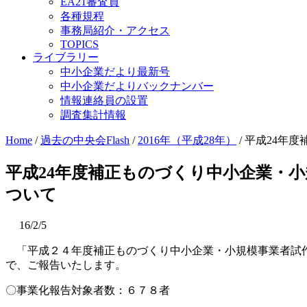
EA21審査員
各種規程
事務局紹介・アクセス
TOPICS
ライブラリー
中小企業だより最新号
中小企業だよりバックナンバー
情報連絡員の設置
調査集計情報
Home
/
過去の中央会Flash
/
2016年（平成28年）
/
平成24年
平成24年度補正ものづくり中小企業・
ついて
16/2/5
「平成２４年度補正ものづくり中小企業・小規模事業者試作
で、ご報告いたします。
〇事業化報告対象者数：６７８者