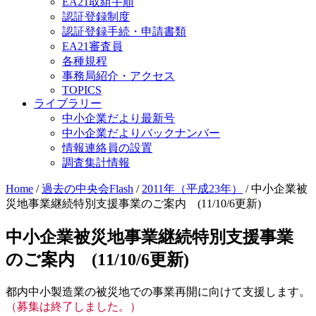
EA21取組手順
認証登録制度
認証登録手続・申請書類
EA21審査員
各種規程
事務局紹介・アクセス
TOPICS
ライブラリー
中小企業だより最新号
中小企業だよりバックナンバー
情報連絡員の設置
調査集計情報
Home
/
過去の中央会Flash
/
2011年（平成23年）
/
中小企業被
災地事業継続特別支援事業のご案内 (11/10/6更新)
中小企業被災地事業継続特別支援事業
のご案内 (11/10/6更新)
都内中小製造業の被災地での事業再開に向けて支援します。
（募集は終了しました。）