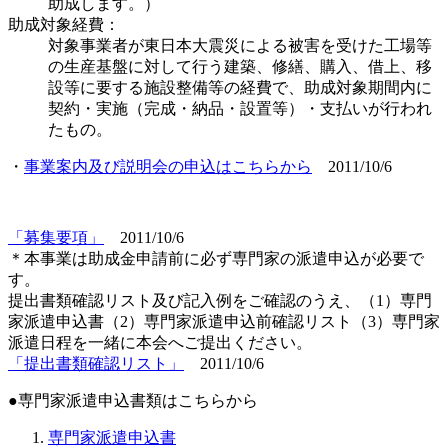
助成します。）
助成対象経費：
対象事業者が東日本大震災による被害を受けた工場等
の生産基盤に対して行う建築、修繕、購入、借上、移
設等に要する施設整備等の経費で、助成対象期間内に
契約・実施（完成・納品・設置等）・支払いが行われ
たもの。
・
事業案内及び説明会の申込はこちらから
2011/10/6
「募集要項」
2011/10/6
＊
本事業は助成金申請前に必ず専門家の派遣申込が必要で
す。
提出書類確認リスト及び記入例をご確認のうえ、（1）専門
家派遣申込書（2）専門家派遣申込前確認リスト（3）専門家
派遣日程を一緒に本会へご提出ください。
「提出書類確認リスト」
2011/10/6
●専門家派遣申込書類はこちらから
専門家派遣申込書