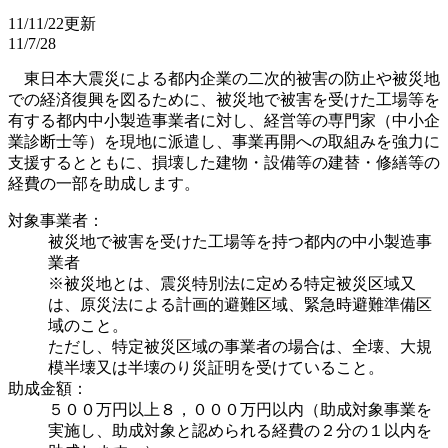
11/11/22更新
11/7/28
東日本大震災による都内企業の二次的被害の防止や被災地
での経済復興を図るために、被災地で被害を受けた工場等を
有する都内中小製造事業者に対し、経営等の専門家（中小企
業診断士等）を現地に派遣し、事業再開への取組みを強力に
支援するとともに、損壊した建物・設備等の建替・修繕等の
経費の一部を助成します。
対象事業者：
被災地で被害を受けた工場等を持つ都内の中小製造事
業者
※被災地とは、震災特別法に定める特定被災区域又
は、原災法による計画的避難区域、緊急時避難準備区
域のこと。
ただし、特定被災区域の事業者の場合は、全壊、大規
模半壊又は半壊のり災証明を受けていること。
助成金額：
５００万円以上８，０００万円以内（助成対象事業を
実施し、助成対象と認められる経費の２分の１以内を