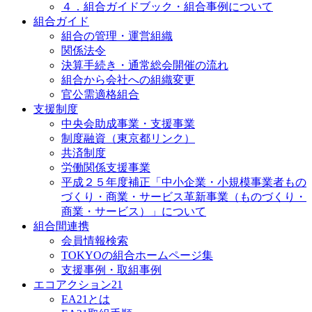
４．組合ガイドブック・組合事例について
組合ガイド
組合の管理・運営組織
関係法令
決算手続き・通常総会開催の流れ
組合から会社への組織変更
官公需適格組合
支援制度
中央会助成事業・支援事業
制度融資（東京都リンク）
共済制度
労働関係支援事業
平成２５年度補正「中小企業・小規模事業者もの
づくり・商業・サービス革新事業（ものづくり・
商業・サービス）」について
組合間連携
会員情報検索
TOKYOの組合ホームページ集
支援事例・取組事例
エコアクション21
EA21とは