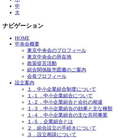
中
大
ナビゲーション
HOME
中央会概要
東京中央会のプロフィール
東京中央会の所在地
政策提言活動
組合関係販売図書のご案内
会長プロフィール
設立案内
１．中小企業組合制度について
１-１．中小企業組合について
１-２．中小企業組合と会社の相違
１-３．中小企業組合の効果と主な種類
１-４．中小企業組合の主な共同事業
１-５．企業組合とは
２．組合設立の手続きについて
３．設立相談について