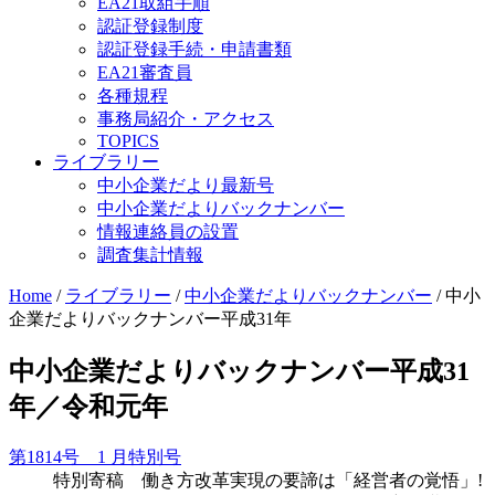
EA21取組手順
認証登録制度
認証登録手続・申請書類
EA21審査員
各種規程
事務局紹介・アクセス
TOPICS
ライブラリー
中小企業だより最新号
中小企業だよりバックナンバー
情報連絡員の設置
調査集計情報
Home
/
ライブラリー
/
中小企業だよりバックナンバー
/
中小
企業だよりバックナンバー平成31年
中小企業だよりバックナンバー平成31
年／令和元年
第1814号 1 月特別号
特別寄稿 働き方改革実現の要諦は「経営者の覚悟」!