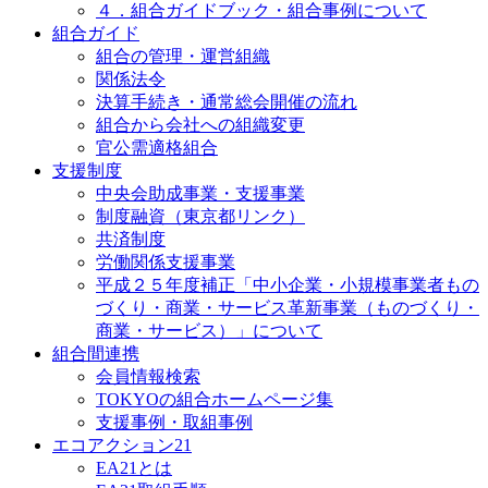
４．組合ガイドブック・組合事例について
組合ガイド
組合の管理・運営組織
関係法令
決算手続き・通常総会開催の流れ
組合から会社への組織変更
官公需適格組合
支援制度
中央会助成事業・支援事業
制度融資（東京都リンク）
共済制度
労働関係支援事業
平成２５年度補正「中小企業・小規模事業者もの
づくり・商業・サービス革新事業（ものづくり・
商業・サービス）」について
組合間連携
会員情報検索
TOKYOの組合ホームページ集
支援事例・取組事例
エコアクション21
EA21とは