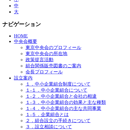
中
大
ナビゲーション
HOME
中央会概要
東京中央会のプロフィール
東京中央会の所在地
政策提言活動
組合関係販売図書のご案内
会長プロフィール
設立案内
１．中小企業組合制度について
１-１．中小企業組合について
１-２．中小企業組合と会社の相違
１-３．中小企業組合の効果と主な種類
１-４．中小企業組合の主な共同事業
１-５．企業組合とは
２．組合設立の手続きについて
３．設立相談について