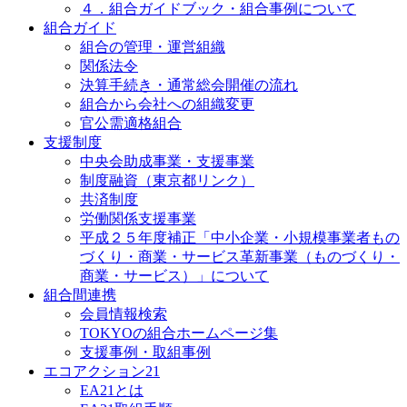
４．組合ガイドブック・組合事例について
組合ガイド
組合の管理・運営組織
関係法令
決算手続き・通常総会開催の流れ
組合から会社への組織変更
官公需適格組合
支援制度
中央会助成事業・支援事業
制度融資（東京都リンク）
共済制度
労働関係支援事業
平成２５年度補正「中小企業・小規模事業者もの
づくり・商業・サービス革新事業（ものづくり・
商業・サービス）」について
組合間連携
会員情報検索
TOKYOの組合ホームページ集
支援事例・取組事例
エコアクション21
EA21とは