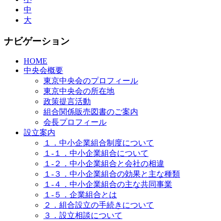
中
大
ナビゲーション
HOME
中央会概要
東京中央会のプロフィール
東京中央会の所在地
政策提言活動
組合関係販売図書のご案内
会長プロフィール
設立案内
１．中小企業組合制度について
１-１．中小企業組合について
１-２．中小企業組合と会社の相違
１-３．中小企業組合の効果と主な種類
１-４．中小企業組合の主な共同事業
１-５．企業組合とは
２．組合設立の手続きについて
３．設立相談について