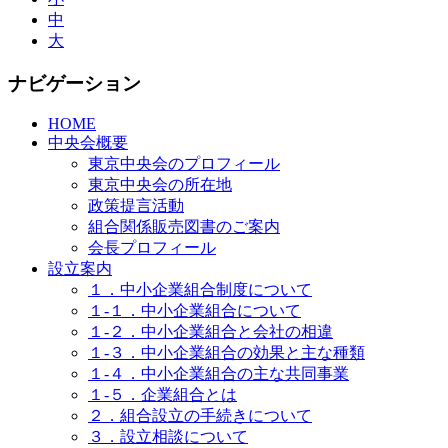
中
大
ナビゲーション
HOME
中央会概要
東京中央会のプロフィール
東京中央会の所在地
政策提言活動
組合関係販売図書のご案内
会長プロフィール
設立案内
１．中小企業組合制度について
１-１．中小企業組合について
１-２．中小企業組合と会社の相違
１-３．中小企業組合の効果と主な種類
１-４．中小企業組合の主な共同事業
１-５．企業組合とは
２．組合設立の手続きについて
３．設立相談について