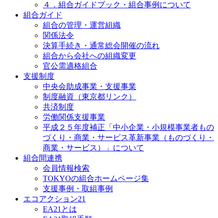
４．組合ガイドブック・組合事例について
組合ガイド
組合の管理・運営組織
関係法令
決算手続き・通常総会開催の流れ
組合から会社への組織変更
官公需適格組合
支援制度
中央会助成事業・支援事業
制度融資（東京都リンク）
共済制度
労働関係支援事業
平成２５年度補正「中小企業・小規模事業者もの
づくり・商業・サービス革新事業（ものづくり・
商業・サービス）」について
組合間連携
会員情報検索
TOKYOの組合ホームページ集
支援事例・取組事例
エコアクション21
EA21とは