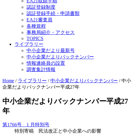
EA21取組手順
認証登録制度
認証登録手続・申請書類
EA21審査員
各種規程
事務局紹介・アクセス
TOPICS
ライブラリー
中小企業だより最新号
中小企業だよりバックナンバー
情報連絡員の設置
調査集計情報
Home
/
ライブラリー
/
中小企業だよりバックナンバー
/
中小
企業だよりバックナンバー平成27年
中小企業だよりバックナンバー平成27
年
第1766号 1 月特別号
特別寄稿 民法改正と中小企業への影響