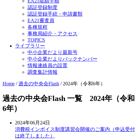
EA21取組手順
認証登録制度
認証登録手続・申請書類
EA21審査員
各種規程
事務局紹介・アクセス
TOPICS
ライブラリー
中小企業だより最新号
中小企業だよりバックナンバー
情報連絡員の設置
調査集計情報
Home
/
過去の中央会Flash
/
2024年（令和6年）
過去の中央会Flash 一覧 2024年（令和
6年）
2024年06月24日
消費税インボイス制度講習会開催のご案内（申込受付
は終了しました）