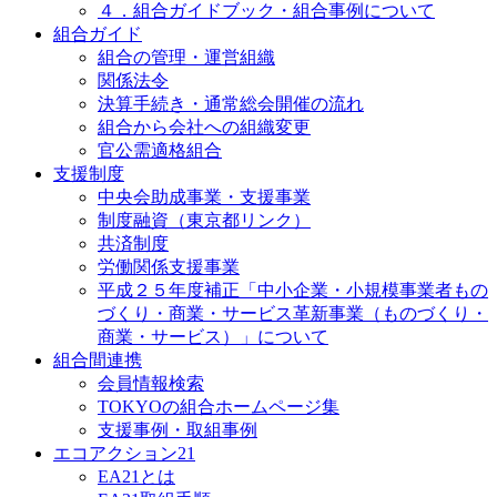
４．組合ガイドブック・組合事例について
組合ガイド
組合の管理・運営組織
関係法令
決算手続き・通常総会開催の流れ
組合から会社への組織変更
官公需適格組合
支援制度
中央会助成事業・支援事業
制度融資（東京都リンク）
共済制度
労働関係支援事業
平成２５年度補正「中小企業・小規模事業者もの
づくり・商業・サービス革新事業（ものづくり・
商業・サービス）」について
組合間連携
会員情報検索
TOKYOの組合ホームページ集
支援事例・取組事例
エコアクション21
EA21とは