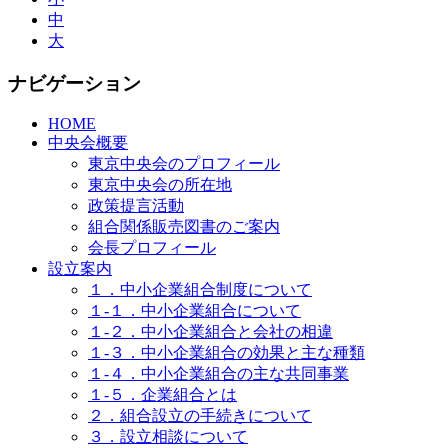
中
大
ナビゲーション
HOME
中央会概要
東京中央会のプロフィール
東京中央会の所在地
政策提言活動
組合関係販売図書のご案内
会長プロフィール
設立案内
１．中小企業組合制度について
１-１．中小企業組合について
１-２．中小企業組合と会社の相違
１-３．中小企業組合の効果と主な種類
１-４．中小企業組合の主な共同事業
１-５．企業組合とは
２．組合設立の手続きについて
３．設立相談について