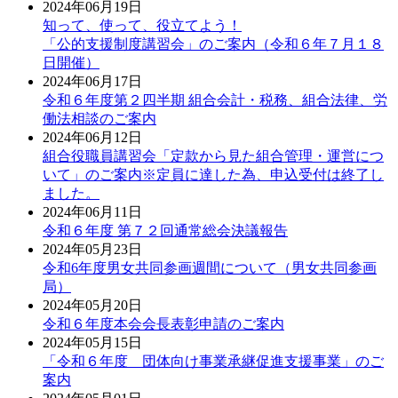
2024年06月19日
知って、使って、役立てよう！
「公的支援制度講習会」のご案内（令和６年７月１８
日開催）
2024年06月17日
令和６年度第２四半期 組合会計・税務、組合法律、労
働法相談のご案内
2024年06月12日
組合役職員講習会「定款から見た組合管理・運営につ
いて」のご案内※定員に達した為、申込受付は終了し
ました。
2024年06月11日
令和６年度 第７２回通常総会決議報告
2024年05月23日
令和6年度男女共同参画週間について（男女共同参画
局）
2024年05月20日
令和６年度本会会長表彰申請のご案内
2024年05月15日
「令和６年度 団体向け事業承継促進支援事業」のご
案内