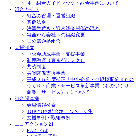
４．組合ガイドブック・組合事例について
組合ガイド
組合の管理・運営組織
関係法令
決算手続き・通常総会開催の流れ
組合から会社への組織変更
官公需適格組合
支援制度
中央会助成事業・支援事業
制度融資（東京都リンク）
共済制度
労働関係支援事業
平成２５年度補正「中小企業・小規模事業者もの
づくり・商業・サービス革新事業（ものづくり・
商業・サービス）」について
組合間連携
会員情報検索
TOKYOの組合ホームページ集
支援事例・取組事例
エコアクション21
EA21とは