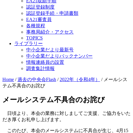
EA21取組手順
認証登録制度
認証登録手続・申請書類
EA21審査員
各種規程
事務局紹介・アクセス
TOPICS
ライブラリー
中小企業だより最新号
中小企業だよりバックナンバー
情報連絡員の設置
調査集計情報
Home
/
過去の中央会Flash
/
2022年（令和4年）
/
メールシス
テム不具合のお詫び
メールシステム不具合のお詫び
日頃より、本会の業務に対しましてご支援、ご協力をいた
だき厚くお礼申し上げます。
このたび、本会のメールシステムに不具合が生じ、4月15