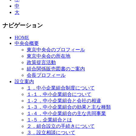
中
大
ナビゲーション
HOME
中央会概要
東京中央会のプロフィール
東京中央会の所在地
政策提言活動
組合関係販売図書のご案内
会長プロフィール
設立案内
１．中小企業組合制度について
１-１．中小企業組合について
１-２．中小企業組合と会社の相違
１-３．中小企業組合の効果と主な種類
１-４．中小企業組合の主な共同事業
１-５．企業組合とは
２．組合設立の手続きについて
３．設立相談について