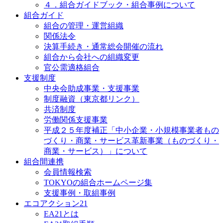
４．組合ガイドブック・組合事例について
組合ガイド
組合の管理・運営組織
関係法令
決算手続き・通常総会開催の流れ
組合から会社への組織変更
官公需適格組合
支援制度
中央会助成事業・支援事業
制度融資（東京都リンク）
共済制度
労働関係支援事業
平成２５年度補正「中小企業・小規模事業者もの
づくり・商業・サービス革新事業（ものづくり・
商業・サービス）」について
組合間連携
会員情報検索
TOKYOの組合ホームページ集
支援事例・取組事例
エコアクション21
EA21とは