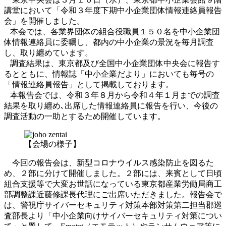
講堂において「令和３年度下期中小企業団体情報連絡員報告
会」を開催しました。
本会では、各業界団体の組合役職員１５０名を中小企業団
体情報連絡員に委嘱し、都内の中小企業の景況を毎月調査
し、取り纏めています。
調査結果は、東京都及び全国中小企業団体中央会に報告す
るとともに、情報誌「中小企業だより」においても毎号の
「情報連絡員報告」として掲載しております。
本報告会では、令和３年８月から令和４年１月までの調査
結果を取り纏め､出席した情報連絡員に報告を行い、今後の
調査活動の一助とするため開催しています。
【会場の様子】
今回の報告会は、新型コロナウイルス感染防止を図るた
め、２部に分けて開催しました。２部には、来賓として日頃
組合支援等で大変お世話になっている東京都産業労働局商工
部調整課近藤修課長代理にご出席いただきました。報告会で
は、警視庁サイバーセキュリティ対策本部対策第二担当郡巡
査部長より「中小企業向けサイバーセキュリティ対策につい