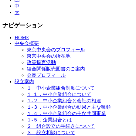
中
大
ナビゲーション
HOME
中央会概要
東京中央会のプロフィール
東京中央会の所在地
政策提言活動
組合関係販売図書のご案内
会長プロフィール
設立案内
１．中小企業組合制度について
１-１．中小企業組合について
１-２．中小企業組合と会社の相違
１-３．中小企業組合の効果と主な種類
１-４．中小企業組合の主な共同事業
１-５．企業組合とは
２．組合設立の手続きについて
３．設立相談について