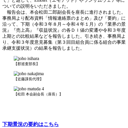
て」と題して、Emotet（エモテット）やランサムウェア等に
ついての説明をいただきました。
報告会は、本会松田二郎副会長を座長に進行されました。
事務局より配布資料「情報連絡票のまとめ」及び「要約」に
沿って、下期（令和３年８月～令和４年１月）の『業界の景
況』『売上高』『収益状況』の各ＤＩ値の変遷や令和３年度
上期との比較結果などを報告しました。引き続き、事務局よ
り、令和３年度意見募集（第３回目組合員に係る組合の事業
承継支援状況）の結果を報告しました。
【郡巡査部長】
【近藤課長代理】
【松田 本会副会長（座長）】
下期景況の要約はこちら