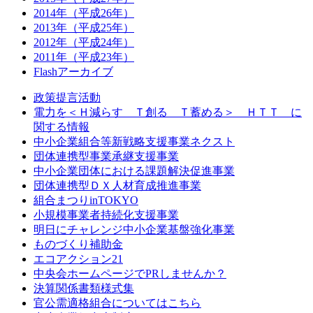
2014年（平成26年）
2013年（平成25年）
2012年（平成24年）
2011年（平成23年）
Flashアーカイブ
政策提言活動
電力を＜Ｈ減らす Ｔ創る Ｔ蓄める＞ ＨＴＴ に
関する情報
中小企業組合等新戦略支援事業ネクスト
団体連携型事業承継支援事業
中小企業団体における課題解決促進事業
団体連携型ＤＸ人材育成推進事業
組合まつりinTOKYO
小規模事業者持続化支援事業
明日にチャレンジ中小企業基盤強化事業
ものづくり補助金
エコアクション21
中央会ホームページでPRしませんか？
決算関係書類様式集
官公需適格組合についてはこちら