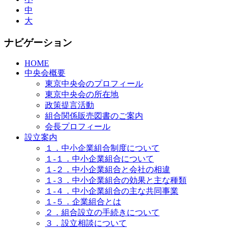
中
大
ナビゲーション
HOME
中央会概要
東京中央会のプロフィール
東京中央会の所在地
政策提言活動
組合関係販売図書のご案内
会長プロフィール
設立案内
１．中小企業組合制度について
１-１．中小企業組合について
１-２．中小企業組合と会社の相違
１-３．中小企業組合の効果と主な種類
１-４．中小企業組合の主な共同事業
１-５．企業組合とは
２．組合設立の手続きについて
３．設立相談について