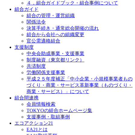
４．組合ガイドブック・組合事例について
組合ガイド
組合の管理・運営組織
関係法令
決算手続き・通常総会開催の流れ
組合から会社への組織変更
官公需適格組合
支援制度
中央会助成事業・支援事業
制度融資（東京都リンク）
共済制度
労働関係支援事業
平成２５年度補正「中小企業・小規模事業者もの
づくり・商業・サービス革新事業（ものづくり・
商業・サービス）」について
組合間連携
会員情報検索
TOKYOの組合ホームページ集
支援事例・取組事例
エコアクション21
EA21とは