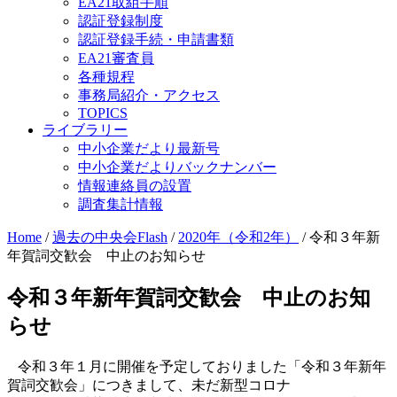
EA21取組手順
認証登録制度
認証登録手続・申請書類
EA21審査員
各種規程
事務局紹介・アクセス
TOPICS
ライブラリー
中小企業だより最新号
中小企業だよりバックナンバー
情報連絡員の設置
調査集計情報
Home
/
過去の中央会Flash
/
2020年（令和2年）
/
令和３年新
年賀詞交歓会 中止のお知らせ
令和３年新年賀詞交歓会 中止のお知
らせ
令和３年１月に開催を予定しておりました「令和３年新年
賀詞交歓会」につきまして、未だ新型コロナ