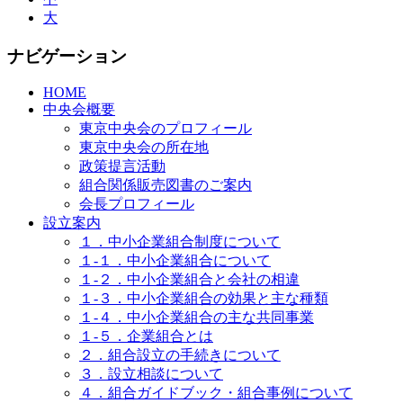
大
ナビゲーション
HOME
中央会概要
東京中央会のプロフィール
東京中央会の所在地
政策提言活動
組合関係販売図書のご案内
会長プロフィール
設立案内
１．中小企業組合制度について
１-１．中小企業組合について
１-２．中小企業組合と会社の相違
１-３．中小企業組合の効果と主な種類
１-４．中小企業組合の主な共同事業
１-５．企業組合とは
２．組合設立の手続きについて
３．設立相談について
４．組合ガイドブック・組合事例について