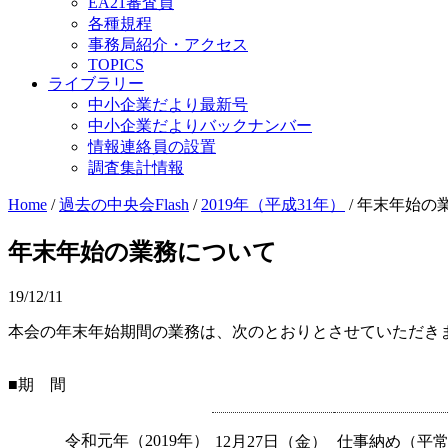
EA21審査員
各種規程
事務局紹介・アクセス
TOPICS
ライブラリー
中小企業だより最新号
中小企業だよりバックナンバー
情報連絡員の設置
調査集計情報
Home
/
過去の中央会Flash
/
2019年（平成31年）
/
年末年始の
年末年始の業務について
19/12/11
本会の年末年始期間の業務は、次のとおりとさせていただき
■期 間
令和元年（2019年）
12月27日（金）
仕事納め（平