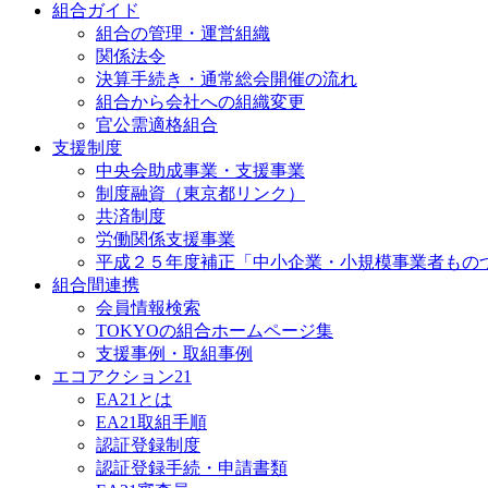
組合ガイド
組合の管理・運営組織
関係法令
決算手続き・通常総会開催の流れ
組合から会社への組織変更
官公需適格組合
支援制度
中央会助成事業・支援事業
制度融資（東京都リンク）
共済制度
労働関係支援事業
平成２５年度補正「中小企業・小規模事業者もの
組合間連携
会員情報検索
TOKYOの組合ホームページ集
支援事例・取組事例
エコアクション21
EA21とは
EA21取組手順
認証登録制度
認証登録手続・申請書類