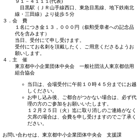
９１－４１１１(代表)
目黒駅（ＪＲ山手線西口、東急目黒線、地下鉄南北
線・三田線）より徒歩５分
３．会 費
１名につき金１３，０００円（叙勲受章者への記念品
代を含みます）
当日、受付にて申し受けます。
受付にてお名刺を頂戴したく、ご用意くださるようお
願いします。
４．主 催
東京都中小企業団体中央会 一般社団法人東京都信用
組合協会
当日は、会場受付に
午前１０時４５分まで
にお越
しください。
お申し込み後、ご都合がつかない場合は、必ず代
理の方のご参加をお願いいたします。
１２月２５日（火）迄に取り消しのご連絡がなく
欠席の場合は、会費を申し受けます
のでご了承く
ださい。
お問い合わせは、東京都中小企業団体中央会 支援課