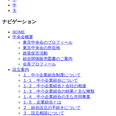
中
大
ナビゲーション
HOME
中央会概要
東京中央会のプロフィール
東京中央会の所在地
政策提言活動
組合関係販売図書のご案内
会長プロフィール
設立案内
１．中小企業組合制度について
１-１．中小企業組合について
１-２．中小企業組合と会社の相違
１-３．中小企業組合の効果と主な種類
１-４．中小企業組合の主な共同事業
１-５．企業組合とは
２．組合設立の手続きについて
３．設立相談について