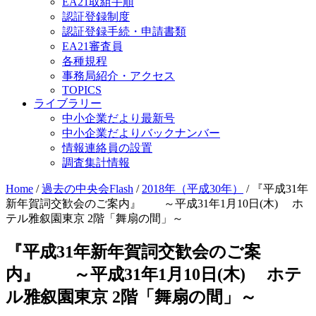
EA21取組手順
認証登録制度
認証登録手続・申請書類
EA21審査員
各種規程
事務局紹介・アクセス
TOPICS
ライブラリー
中小企業だより最新号
中小企業だよりバックナンバー
情報連絡員の設置
調査集計情報
Home
/
過去の中央会Flash
/
2018年（平成30年）
/
『平成31年
新年賀詞交歓会のご案内』 ～平成31年1月10日(木) ホ
テル雅叙園東京 2階「舞扇の間」～
『平成31年新年賀詞交歓会のご案
内』 ～平成31年1月10日(木) ホテ
ル雅叙園東京 2階「舞扇の間」～