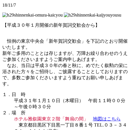
18/11/7
【平成３０年１月開催の新年賀詞交歓会から】
恒例の東京中央会「新年賀詞交歓会」を下記のとおり開催
いたします。
新年ご多用のこととは存じますが、万障お繰り合わせのうえ
ご参加くださいますようご案内申しあげます。
なお、当日は平成３０年の春と秋に、めでたく叙勲の栄に
浴された方々をご招待し、ご披露することとしておりますの
で、多数ご参加くださいますよう重ねてお願い申しあげま
す。
１．日 時
平成３１年１月１０日（木曜日） 午前１１時００分
～午後０時３０分
２．場 所
ホテル雅叙園東京２階「舞扇の間」
地図はこちら
東京都目黒区下目黒一丁目８番１号 TEL.０３－３４