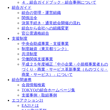
４．組合ガイドブック・組合事例について
組合ガイド
組合の管理・運営組織
関係法令
決算手続き・通常総会開催の流れ
組合から会社への組織変更
官公需適格組合
支援制度
中央会助成事業・支援事業
制度融資（東京都リンク）
共済制度
労働関係支援事業
平成２５年度補正「中小企業・小規模事業者もの
づくり・商業・サービス革新事業（ものづくり・
商業・サービス）」について
組合間連携
会員情報検索
TOKYOの組合ホームページ集
支援事例・取組事例
エコアクション21
EA21とは