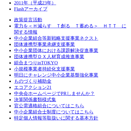
2011年（平成23年）
Flashアーカイブ
政策提言活動
電力を＜Ｈ減らす Ｔ創る Ｔ蓄める＞ ＨＴＴ に
関する情報
中小企業組合等新戦略支援事業ネクスト
団体連携型事業承継支援事業
中小企業団体における課題解決促進事業
団体連携型ＤＸ人材育成推進事業
組合まつりinTOKYO
小規模事業者持続化支援事業
明日にチャレンジ中小企業基盤強化事業
ものづくり補助金
エコアクション21
中央会ホームページでPRしませんか？
決算関係書類様式集
官公需適格組合についてはこちら
中小企業組合士制度についてはこちら
特定個人情報等取扱いに関する基本方針