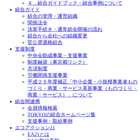
４．組合ガイドブック・組合事例について
組合ガイド
組合の管理・運営組織
関係法令
決算手続き・通常総会開催の流れ
組合から会社への組織変更
官公需適格組合
支援制度
中央会助成事業・支援事業
制度融資（東京都リンク）
共済制度
労働関係支援事業
平成２５年度補正「中小企業・小規模事業者もの
づくり・商業・サービス革新事業（ものづくり・
商業・サービス）」について
組合間連携
会員情報検索
TOKYOの組合ホームページ集
支援事例・取組事例
エコアクション21
EA21とは