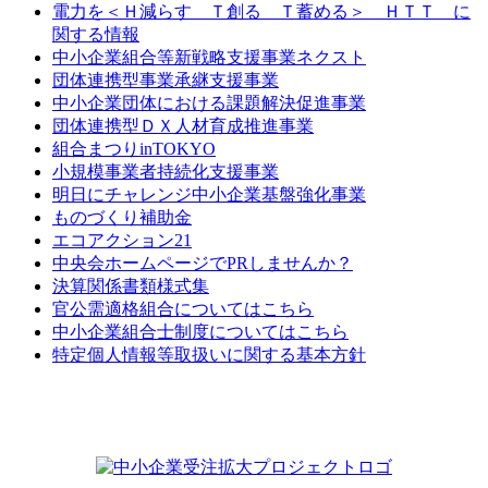
電力を＜Ｈ減らす Ｔ創る Ｔ蓄める＞ ＨＴＴ に
関する情報
中小企業組合等新戦略支援事業ネクスト
団体連携型事業承継支援事業
中小企業団体における課題解決促進事業
団体連携型ＤＸ人材育成推進事業
組合まつりinTOKYO
小規模事業者持続化支援事業
明日にチャレンジ中小企業基盤強化事業
ものづくり補助金
エコアクション21
中央会ホームページでPRしませんか？
決算関係書類様式集
官公需適格組合についてはこちら
中小企業組合士制度についてはこちら
特定個人情報等取扱いに関する基本方針