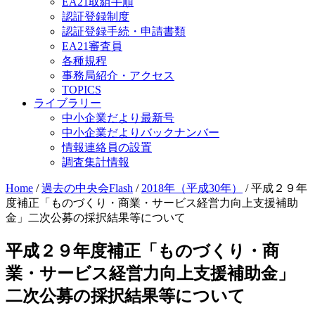
EA21取組手順
認証登録制度
認証登録手続・申請書類
EA21審査員
各種規程
事務局紹介・アクセス
TOPICS
ライブラリー
中小企業だより最新号
中小企業だよりバックナンバー
情報連絡員の設置
調査集計情報
Home
/
過去の中央会Flash
/
2018年（平成30年）
/
平成２９年
度補正「ものづくり・商業・サービス経営力向上支援補助
金」二次公募の採択結果等について
平成２９年度補正「ものづくり・商
業・サービス経営力向上支援補助金」
二次公募の採択結果等について