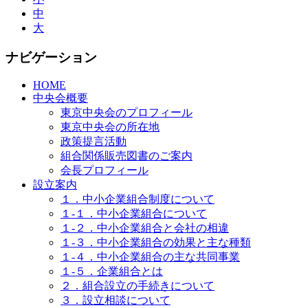
中
大
ナビゲーション
HOME
中央会概要
東京中央会のプロフィール
東京中央会の所在地
政策提言活動
組合関係販売図書のご案内
会長プロフィール
設立案内
１．中小企業組合制度について
１-１．中小企業組合について
１-２．中小企業組合と会社の相違
１-３．中小企業組合の効果と主な種類
１-４．中小企業組合の主な共同事業
１-５．企業組合とは
２．組合設立の手続きについて
３．設立相談について