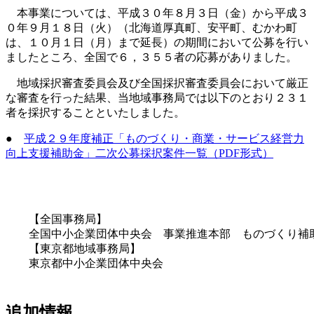
本事業については、平成３０年８月３日（金）から平成３
０年９月１８日（火）（北海道厚真町、安平町、むかわ町
は、１０月１日（月）まで延長）の期間において公募を行い
ましたところ、全国で６，３５５者の応募がありました。
地域採択審査委員会及び全国採択審査委員会において厳正
な審査を行った結果、当地域事務局では以下のとおり２３１
者を採択することといたしました。
●
平成２９年度補正「ものづくり・商業・サービス経営力
向上支援補助金」二次公募採択案件一覧（PDF形式）
【全国事務局】
全国中小企業団体中央会 事業推進本部 ものづ
【東京都地域事務局】
東京都中小企業団体中央会
追加情報