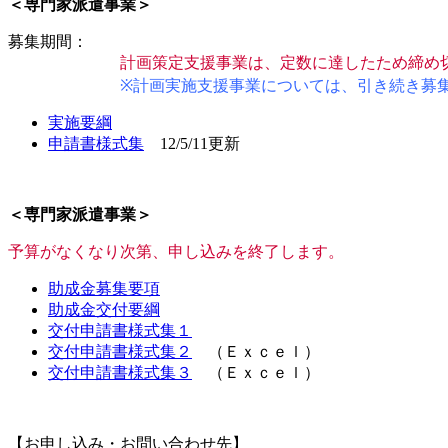
＜専門家派遣事業＞
募集期間：
計画策定支援事業は、定数に達したため締め
※計画実施支援事業については、引き続き募
実施要綱
申請書様式集
12/5/11更新
＜専門家派遣事業＞
予算がなくなり次第、申し込みを終了します。
助成金募集要項
助成金交付要綱
交付申請書様式集１
交付申請書様式集２
（Ｅｘｃｅｌ）
交付申請書様式集３
（Ｅｘｃｅｌ）
【お申し込み・お問い合わせ先】