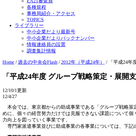
EA21審査員
各種規程
事務局紹介・アクセス
TOPICS
ライブラリー
中小企業だより最新号
中小企業だよりバックナンバー
情報連絡員の設置
調査集計情報
Home
/
過去の中央会Flash
/
2012年（平成24年）
/
「平成24年
「平成24年度 グループ戦略策定・展開
12/10/1更新
12/4/27
本会では、東京都からの助成事業である「グループ戦略策定
めに、個々の経営努力だけでは克服できない課題について個
力向上を図っていく事業です。
専門家派遣事業並びに助成事業の各事業については、下記の