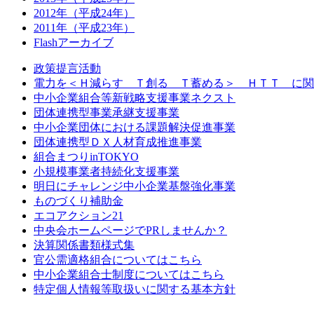
2012年（平成24年）
2011年（平成23年）
Flashアーカイブ
政策提言活動
電力を＜Ｈ減らす Ｔ創る Ｔ蓄める＞ ＨＴＴ に関
中小企業組合等新戦略支援事業ネクスト
団体連携型事業承継支援事業
中小企業団体における課題解決促進事業
団体連携型ＤＸ人材育成推進事業
組合まつりinTOKYO
小規模事業者持続化支援事業
明日にチャレンジ中小企業基盤強化事業
ものづくり補助金
エコアクション21
中央会ホームページでPRしませんか？
決算関係書類様式集
官公需適格組合についてはこちら
中小企業組合士制度についてはこちら
特定個人情報等取扱いに関する基本方針