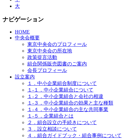
大
ナビゲーション
HOME
中央会概要
東京中央会のプロフィール
東京中央会の所在地
政策提言活動
組合関係販売図書のご案内
会長プロフィール
設立案内
１．中小企業組合制度について
１-１．中小企業組合について
１-２．中小企業組合と会社の相違
１-３．中小企業組合の効果と主な種類
１-４．中小企業組合の主な共同事業
１-５．企業組合とは
２．組合設立の手続きについて
３．設立相談について
４．組合ガイドブック・組合事例について