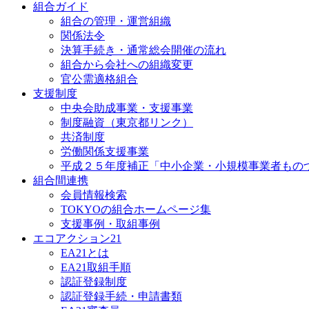
組合ガイド
組合の管理・運営組織
関係法令
決算手続き・通常総会開催の流れ
組合から会社への組織変更
官公需適格組合
支援制度
中央会助成事業・支援事業
制度融資（東京都リンク）
共済制度
労働関係支援事業
平成２５年度補正「中小企業・小規模事業者もの
組合間連携
会員情報検索
TOKYOの組合ホームページ集
支援事例・取組事例
エコアクション21
EA21とは
EA21取組手順
認証登録制度
認証登録手続・申請書類