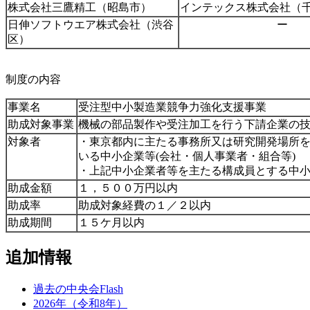
株式会社三鷹精工（昭島市）
インテックス株式会社（
日伸ソフトウエア株式会社（渋谷
ー
区）
制度の内容
事業名
受注型中小製造業競争力強化支援事業
助成対象事業
機械の部品製作や受注加工を行う下請企業の
対象者
・東京都内に主たる事務所又は研究開発場所
いる中小企業等(会社・個人事業者・組合等)
・上記中小企業者等を主たる構成員とする中
助成金額
１，５００万円以内
助成率
助成対象経費の１／２以内
助成期間
１５ケ月以内
追加情報
過去の中央会Flash
2026年（令和8年）