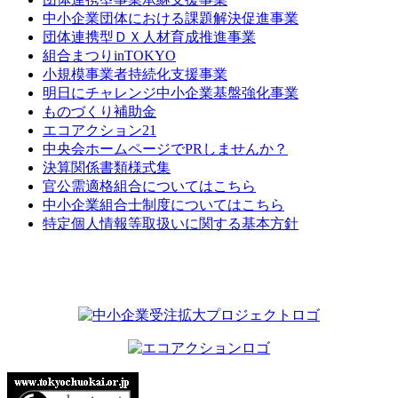
中小企業団体における課題解決促進事業
団体連携型ＤＸ人材育成推進事業
組合まつりinTOKYO
小規模事業者持続化支援事業
明日にチャレンジ中小企業基盤強化事業
ものづくり補助金
エコアクション21
中央会ホームページでPRしませんか？
決算関係書類様式集
官公需適格組合についてはこちら
中小企業組合士制度についてはこちら
特定個人情報等取扱いに関する基本方針