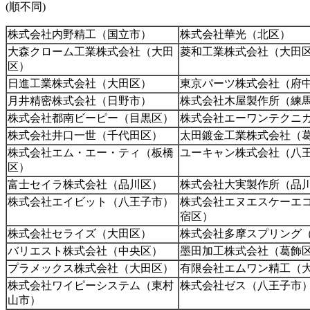
(順不同)
株式会社内野精工（国立市）
株式会社華光（北区）
大森クローム工業株式会社（大田
菱和工業株式会社（大田
区）
日進工業株式会社（大田区）
東京パーツ株式会社（府
月井精密株式会社（日野市）
株式会社木屋製作所（練
株式会社都南ビーピー（目黒区）
株式会社エーワンテクニ
株式会社井口一世（千代田区）
太田鍍金工業株式会社（
株式会社エム・エー・ティ（板橋
ユーキャン株式会社（八
区）
富士セイラ株式会社（品川区）
株式会社大実製作所（品
株式会社エイビット（八王子市）
株式会社エヌエスケーエ
宿区）
株式会社セライズ（大田区）
株式会社多摩スプリング
バリエスト株式会社（中央区）
墨田加工株式会社（葛飾
プラメックス株式会社（大田区）
有限会社エムワン精工（
株式会社ワイピーシステム（東村
株式会社ゼス（八王子市
山市）