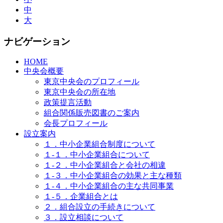
中
大
ナビゲーション
HOME
中央会概要
東京中央会のプロフィール
東京中央会の所在地
政策提言活動
組合関係販売図書のご案内
会長プロフィール
設立案内
１．中小企業組合制度について
１-１．中小企業組合について
１-２．中小企業組合と会社の相違
１-３．中小企業組合の効果と主な種類
１-４．中小企業組合の主な共同事業
１-５．企業組合とは
２．組合設立の手続きについて
３．設立相談について