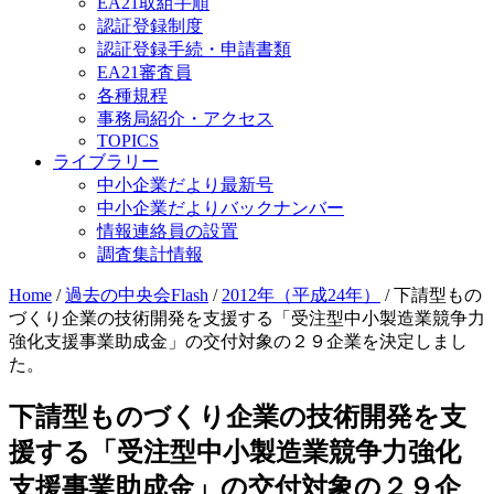
EA21取組手順
認証登録制度
認証登録手続・申請書類
EA21審査員
各種規程
事務局紹介・アクセス
TOPICS
ライブラリー
中小企業だより最新号
中小企業だよりバックナンバー
情報連絡員の設置
調査集計情報
Home
/
過去の中央会Flash
/
2012年（平成24年）
/
下請型もの
づくり企業の技術開発を支援する「受注型中小製造業競争力
強化支援事業助成金」の交付対象の２９企業を決定しまし
た。
下請型ものづくり企業の技術開発を支
援する「受注型中小製造業競争力強化
支援事業助成金」の交付対象の２９企