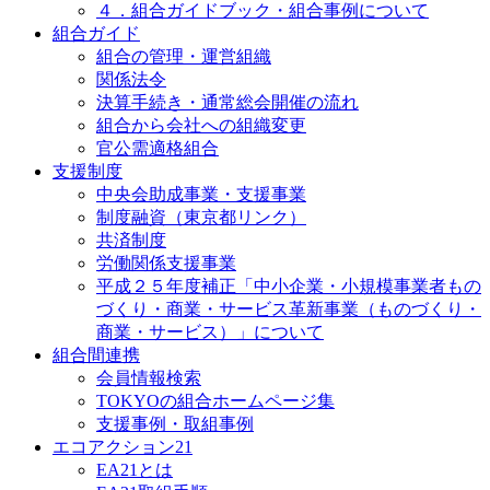
４．組合ガイドブック・組合事例について
組合ガイド
組合の管理・運営組織
関係法令
決算手続き・通常総会開催の流れ
組合から会社への組織変更
官公需適格組合
支援制度
中央会助成事業・支援事業
制度融資（東京都リンク）
共済制度
労働関係支援事業
平成２５年度補正「中小企業・小規模事業者もの
づくり・商業・サービス革新事業（ものづくり・
商業・サービス）」について
組合間連携
会員情報検索
TOKYOの組合ホームページ集
支援事例・取組事例
エコアクション21
EA21とは