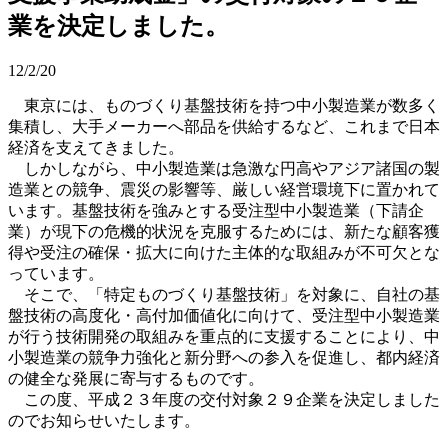
業を決定しました。
12/2/20
東京には、ものづくり基盤技術を持つ中小製造業が数多く
集積し、大手メーカーへ部品を供給するなど、これまで日本
経済を支えてきました。
しかしながら、中小製造業は急激な円高やアジア諸国の製
造業との競争、震災の影響等、厳しい経営環境下に置かれて
います。基盤技術を強みとする受注型中小製造業（下請企
業）が現下の危機的状況を克服するためには、新たな顧客獲
得や受注の確保・拡大に向けた主体的な取組みが不可欠とな
っています。
そこで、「特定ものづくり基盤技術」を対象に、自社の基
盤技術の高度化・高付加価値化に向けて、受注型中小製造業
が行う技術開発の取組みを重点的に支援することにより、中
小製造業の競争力強化と新分野への参入を促進し、都内経済
の健全な発展に寄与するものです。
この度、平成２３年度の交付対象２９企業を決定しました
のでお知らせいたします。