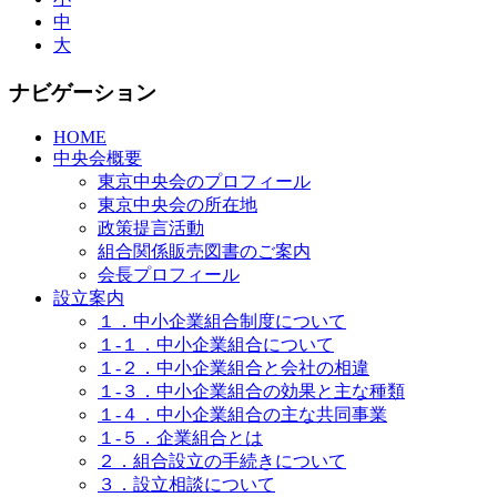
中
大
ナビゲーション
HOME
中央会概要
東京中央会のプロフィール
東京中央会の所在地
政策提言活動
組合関係販売図書のご案内
会長プロフィール
設立案内
１．中小企業組合制度について
１-１．中小企業組合について
１-２．中小企業組合と会社の相違
１-３．中小企業組合の効果と主な種類
１-４．中小企業組合の主な共同事業
１-５．企業組合とは
２．組合設立の手続きについて
３．設立相談について