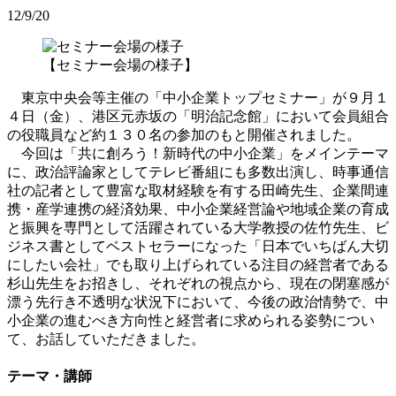
12/9/20
【セミナー会場の様子】
東京中央会等主催の「中小企業トップセミナー」が９月１
４日（金）、港区元赤坂の「明治記念館」において会員組合
の役職員など約１３０名の参加のもと開催されました。
今回は「共に創ろう！新時代の中小企業」をメインテーマ
に、政治評論家としてテレビ番組にも多数出演し、時事通信
社の記者として豊富な取材経験を有する田崎先生、企業間連
携・産学連携の経済効果、中小企業経営論や地域企業の育成
と振興を専門として活躍されている大学教授の佐竹先生、ビ
ジネス書としてベストセラーになった「日本でいちばん大切
にしたい会社」でも取り上げられている注目の経営者である
杉山先生をお招きし、それぞれの視点から、現在の閉塞感が
漂う先行き不透明な状況下において、今後の政治情勢で、中
小企業の進むべき方向性と経営者に求められる姿勢につい
て、お話していただきました。
テーマ・講師