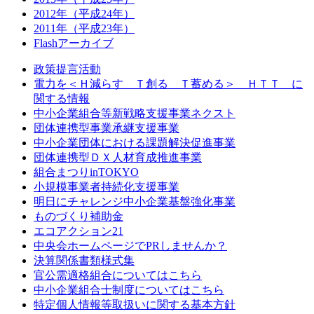
2012年（平成24年）
2011年（平成23年）
Flashアーカイブ
政策提言活動
電力を＜Ｈ減らす Ｔ創る Ｔ蓄める＞ ＨＴＴ に
関する情報
中小企業組合等新戦略支援事業ネクスト
団体連携型事業承継支援事業
中小企業団体における課題解決促進事業
団体連携型ＤＸ人材育成推進事業
組合まつりinTOKYO
小規模事業者持続化支援事業
明日にチャレンジ中小企業基盤強化事業
ものづくり補助金
エコアクション21
中央会ホームページでPRしませんか？
決算関係書類様式集
官公需適格組合についてはこちら
中小企業組合士制度についてはこちら
特定個人情報等取扱いに関する基本方針