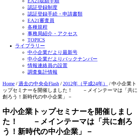
EA21取組手順
認証登録制度
認証登録手続・申請書類
EA21審査員
各種規程
事務局紹介・アクセス
TOPICS
ライブラリー
中小企業だより最新号
中小企業だよりバックナンバー
情報連絡員の設置
調査集計情報
Home
/
過去の中央会Flash
/
2012年（平成24年）
/
中小企業ト
ップセミナーを開催しました！ －メインテーマは「共に
創ろう！新時代の中小企業」－
中小企業トップセミナーを開催しまし
た！ －メインテーマは「共に創ろ
う！新時代の中小企業」－