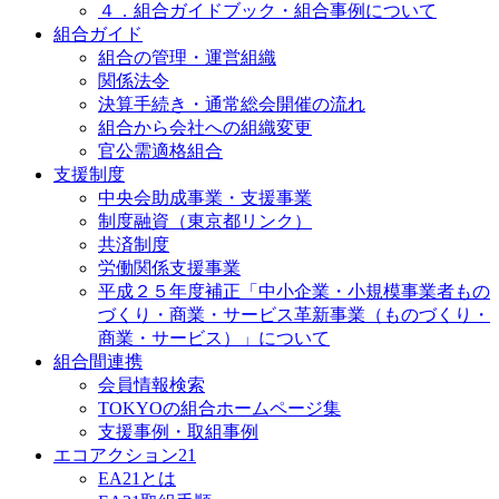
４．組合ガイドブック・組合事例について
組合ガイド
組合の管理・運営組織
関係法令
決算手続き・通常総会開催の流れ
組合から会社への組織変更
官公需適格組合
支援制度
中央会助成事業・支援事業
制度融資（東京都リンク）
共済制度
労働関係支援事業
平成２５年度補正「中小企業・小規模事業者もの
づくり・商業・サービス革新事業（ものづくり・
商業・サービス）」について
組合間連携
会員情報検索
TOKYOの組合ホームページ集
支援事例・取組事例
エコアクション21
EA21とは