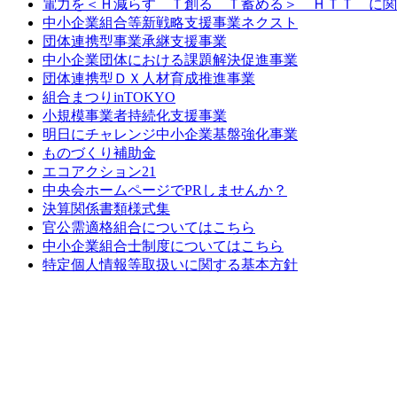
電力を＜Ｈ減らす Ｔ創る Ｔ蓄める＞ ＨＴＴ に関
中小企業組合等新戦略支援事業ネクスト
団体連携型事業承継支援事業
中小企業団体における課題解決促進事業
団体連携型ＤＸ人材育成推進事業
組合まつりinTOKYO
小規模事業者持続化支援事業
明日にチャレンジ中小企業基盤強化事業
ものづくり補助金
エコアクション21
中央会ホームページでPRしませんか？
決算関係書類様式集
官公需適格組合についてはこちら
中小企業組合士制度についてはこちら
特定個人情報等取扱いに関する基本方針