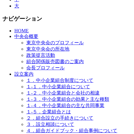
大
ナビゲーション
HOME
中央会概要
東京中央会のプロフィール
東京中央会の所在地
政策提言活動
組合関係販売図書のご案内
会長プロフィール
設立案内
１．中小企業組合制度について
１-１．中小企業組合について
１-２．中小企業組合と会社の相違
１-３．中小企業組合の効果と主な種類
１-４．中小企業組合の主な共同事業
１-５．企業組合とは
２．組合設立の手続きについて
３．設立相談について
４．組合ガイドブック・組合事例について