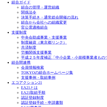
組合ガイド
組合の管理・運営組織
関係法令
決算手続き・通常総会開催の流れ
組合から会社への組織変更
官公需適格組合
支援制度
中央会助成事業・支援事業
制度融資（東京都リンク）
共済制度
労働関係支援事業
平成２５年度補正「中小企業・小規模事業者もの
組合間連携
会員情報検索
TOKYOの組合ホームページ集
支援事例・取組事例
エコアクション21
EA21とは
EA21取組手順
認証登録制度
認証登録手続・申請書類