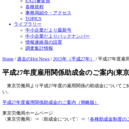
EA21審査員
各種規程
事務局紹介・アクセス
TOPICS
ライブラリー
中小企業だより最新号
中小企業だよりバックナンバー
情報連絡員の設置
調査集計情報
Home
/
過去のHot News
/
2015年（平成27年）
/
平成27年度雇
平成27年度雇用関係助成金のご案内(東京
東京労働局より平成27年度の雇用関係の助成金についてご
い
。
平成27年度雇用関係助成金のご案内（簡略版）
東京労働局ホームページ
〈東京労働局〉⇒〈助成金について〉⇒〈
各種助成金制度の