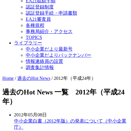
EA21取組手順
認証登録制度
認証登録手続・申請書類
EA21審査員
各種規程
事務局紹介・アクセス
TOPICS
ライブラリー
中小企業だより最新号
中小企業だよりバックナンバー
情報連絡員の設置
調査集計情報
Home
/
過去のHot News
/
2012年（平成24年）
過去のHot News 一覧 2012年（平成24
年）
2012年05月08日
中小企業白書（2012年版）の発表について（中小企業
庁）