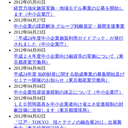
2012年05月01日
経営力強化施策実施・地域モデル事業の公募を開始し
ます（中小企業庁）
2012年04月27日
中小企業の課題解決 グループ戦略策定・展開支援事業
2012年04月23日
「平成24年度中小企業施策利用ガイドブック」が発行
されました（中小企業庁）
2012年04月09日
平成２４年度中小企業向け融資等の実施について（東
京都産業労働局）
2012年04月06日
平成24年度 知的財産に関する助成事業の募集開始及び
セミナー開催のお知らせ（東京都産業労働局）
2012年04月04日
中小企業投資促進税制の改正について（中小企業庁）
2012年04月04日
ＬＥＤ照明器具を中小企業者向け省エネ促進税制の対
象設備に追加します（東京都環境局）
2012年04月02日
「江戸・TOKYO 技とテクノの融合展2012」出展募