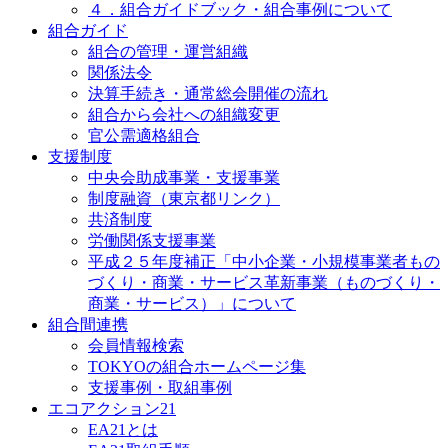
４．組合ガイドブック・組合事例について
組合ガイド
組合の管理・運営組織
関係法令
決算手続き・通常総会開催の流れ
組合から会社への組織変更
官公需適格組合
支援制度
中央会助成事業・支援事業
制度融資（東京都リンク）
共済制度
労働関係支援事業
平成２５年度補正「中小企業・小規模事業者もの
づくり・商業・サービス革新事業（ものづくり・
商業・サービス）」について
組合間連携
会員情報検索
TOKYOの組合ホームページ集
支援事例・取組事例
エコアクション21
EA21とは