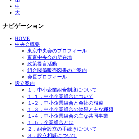
中
大
ナビゲーション
HOME
中央会概要
東京中央会のプロフィール
東京中央会の所在地
政策提言活動
組合関係販売図書のご案内
会長プロフィール
設立案内
１．中小企業組合制度について
１-１．中小企業組合について
１-２．中小企業組合と会社の相違
１-３．中小企業組合の効果と主な種類
１-４．中小企業組合の主な共同事業
１-５．企業組合とは
２．組合設立の手続きについて
３．設立相談について