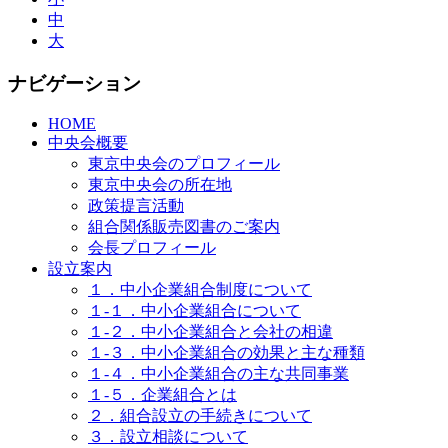
中
大
ナビゲーション
HOME
中央会概要
東京中央会のプロフィール
東京中央会の所在地
政策提言活動
組合関係販売図書のご案内
会長プロフィール
設立案内
１．中小企業組合制度について
１-１．中小企業組合について
１-２．中小企業組合と会社の相違
１-３．中小企業組合の効果と主な種類
１-４．中小企業組合の主な共同事業
１-５．企業組合とは
２．組合設立の手続きについて
３．設立相談について