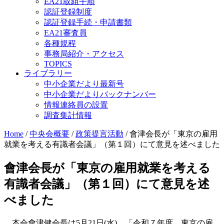
EA21取組手順
認証登録制度
認証登録手続・申請書類
EA21審査員
各種規程
事務局紹介・アクセス
TOPICS
ライブラリー
中小企業だより最新号
中小企業だよりバックナンバー
情報連絡員の設置
調査集計情報
Home
/
中央会概要
/
政策提言活動
/
會津会長が「東京の雇用
就業を考える有識者会議」（第１回）にて意見を述べました
會津会長が「東京の雇用就業を考える
有識者会議」（第１回）にて意見を述
べました
本会會津健会長は5月21日(水)、「令和７年度 東京の雇