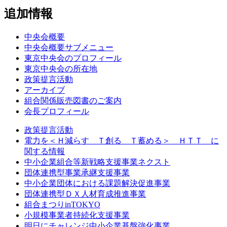
追加情報
中央会概要
中央会概要サブメニュー
東京中央会のプロフィール
東京中央会の所在地
政策提言活動
アーカイブ
組合関係販売図書のご案内
会長プロフィール
政策提言活動
電力を＜Ｈ減らす Ｔ創る Ｔ蓄める＞ ＨＴＴ に
関する情報
中小企業組合等新戦略支援事業ネクスト
団体連携型事業承継支援事業
中小企業団体における課題解決促進事業
団体連携型ＤＸ人材育成推進事業
組合まつりinTOKYO
小規模事業者持続化支援事業
明日にチャレンジ中小企業基盤強化事業