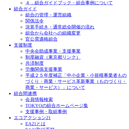
４．組合ガイドブック・組合事例について
組合ガイド
組合の管理・運営組織
関係法令
決算手続き・通常総会開催の流れ
組合から会社への組織変更
官公需適格組合
支援制度
中央会助成事業・支援事業
制度融資（東京都リンク）
共済制度
労働関係支援事業
平成２５年度補正「中小企業・小規模事業者もの
づくり・商業・サービス革新事業（ものづくり・
商業・サービス）」について
組合間連携
会員情報検索
TOKYOの組合ホームページ集
支援事例・取組事例
エコアクション21
EA21とは