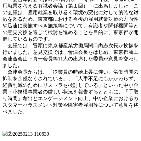
用就業を考える有識者会議（第１回）」に出席しました。こ
の会議は、雇用就業を取り巻く環境の変化に対して的確な対
応を図るため、東京都における今後の雇用就業対策の方向性
や迅速に実施すべき施策等について、有識者や関係機関等と
の意見交換を通じて検討を進めることを目的に、東京都が開
催しているものです。
会議では、冒頭に東京都産業労働局関口尚志次長が挨拶を
行いました。意見交換では、會津会長をはじめ、東京都商工
会連合会山下真一会長等11人の出席した委員が意見を交わし
ました。
會津会長からは、「従業員の時給上昇に伴い、労働時間の
抑制を余儀なくされている」、「人手不足にもかかわらず、
経費削減のためにリストラを検討している」といった中小企
業・小規模事業者の厳しい状況を報告するとともに、「手取
り時間」創出とエンゲージメント向上、中小企業におけるカ
スタマーハラスメント対策や障害者雇用等について意見を述
べました。