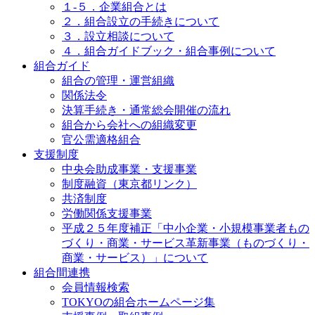
１-５．企業組合とは
２．組合設立の手続きについて
３．設立相談について
４．組合ガイドブック・組合事例について
組合ガイド
組合の管理・運営組織
関係法令
決算手続き・通常総会開催の流れ
組合から会社への組織変更
官公需適格組合
支援制度
中央会助成事業・支援事業
制度融資（東京都リンク）
共済制度
労働関係支援事業
平成２５年度補正「中小企業・小規模事業者もの
づくり・商業・サービス革新事業（ものづくり・
商業・サービス）」について
組合間連携
会員情報検索
TOKYOの組合ホームページ集