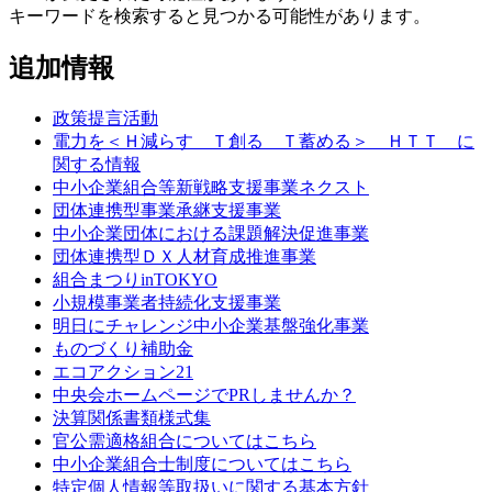
キーワードを検索すると見つかる可能性があります。
追加情報
政策提言活動
電力を＜Ｈ減らす Ｔ創る Ｔ蓄める＞ ＨＴＴ に
関する情報
中小企業組合等新戦略支援事業ネクスト
団体連携型事業承継支援事業
中小企業団体における課題解決促進事業
団体連携型ＤＸ人材育成推進事業
組合まつりinTOKYO
小規模事業者持続化支援事業
明日にチャレンジ中小企業基盤強化事業
ものづくり補助金
エコアクション21
中央会ホームページでPRしませんか？
決算関係書類様式集
官公需適格組合についてはこちら
中小企業組合士制度についてはこちら
特定個人情報等取扱いに関する基本方針