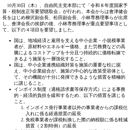
10月30日（木）、自由民主党本部にて「令和８年度国家予
算・税制改正等要望聴取会」が行われ、本会からは會津健会
長をはじめ柳沢副会長、松田副会長、小林専務理事らが出席
し、會津会長の挨拶の後、小林専務理事が重点要望事項とし
て、以下の４項目を要望しました。
国は、地域経済と雇用を支える中小企業・小規模事業
者が、原材料やエネルギー価格、また労務費などの高
騰によるコストアップを十分且つ持続的に価格転嫁で
きるよう施策を一層強化すること。
国は、中小企業連携組織対策を施策の重要な柱に据
え、中小企業組合が、施策の中心的な政策受容体とし
て、その機能が十分に発揮できるような措置を積極的
に講じること。
インボイス制度（適格請求書等保存方式）による事務
的・経済的負担を緩和するため、以下の措置を講じる
こと。
インボイス発行事業者以外の事業者からの課税仕
入れに係る経過措置の延長
免税事業者が課税転換した際の納税額に係る軽減
措置（２割特例）の延長