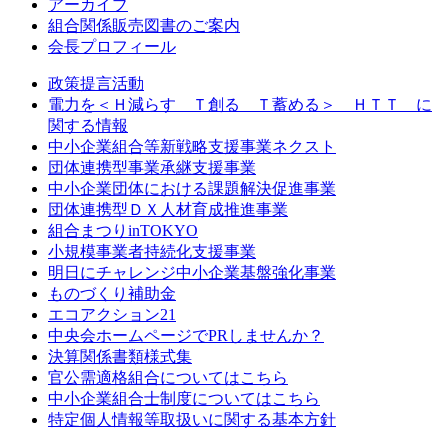
アーカイブ
組合関係販売図書のご案内
会長プロフィール
政策提言活動
電力を＜Ｈ減らす Ｔ創る Ｔ蓄める＞ ＨＴＴ に
関する情報
中小企業組合等新戦略支援事業ネクスト
団体連携型事業承継支援事業
中小企業団体における課題解決促進事業
団体連携型ＤＸ人材育成推進事業
組合まつりinTOKYO
小規模事業者持続化支援事業
明日にチャレンジ中小企業基盤強化事業
ものづくり補助金
エコアクション21
中央会ホームページでPRしませんか？
決算関係書類様式集
官公需適格組合についてはこちら
中小企業組合士制度についてはこちら
特定個人情報等取扱いに関する基本方針