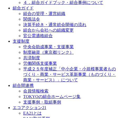
４．組合ガイドブック・組合事例について
組合ガイド
組合の管理・運営組織
関係法令
決算手続き・通常総会開催の流れ
組合から会社への組織変更
官公需適格組合
支援制度
中央会助成事業・支援事業
制度融資（東京都リンク）
共済制度
労働関係支援事業
平成２５年度補正「中小企業・小規模事業者もの
づくり・商業・サービス革新事業（ものづくり・
商業・サービス）」について
組合間連携
会員情報検索
TOKYOの組合ホームページ集
支援事例・取組事例
エコアクション21
EA21とは