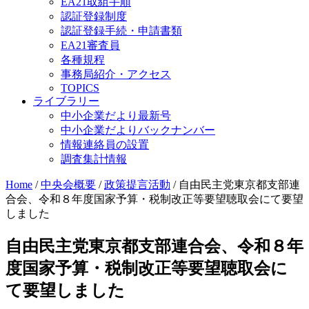
EA21取組手順
認証登録制度
認証登録手続・申請書類
EA21審査員
各種規程
事務局紹介・アクセス
TOPICS
ライブラリー
中小企業だより最新号
中小企業だよりバックナンバー
情報連絡員の設置
調査集計情報
Home
/
中央会概要
/
政策提言活動
/
自由民主党東京都支部連
合会、令和８年度国家予算・税制改正等要望聴取会にて要望
しました
自由民主党東京都支部連合会、令和８年
度国家予算・税制改正等要望聴取会に
て要望しました