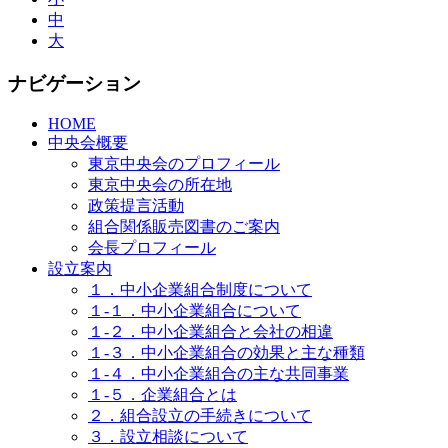
中
大
ナビゲーション
HOME
中央会概要
東京中央会のプロフィール
東京中央会の所在地
政策提言活動
組合関係販売図書のご案内
会長プロフィール
設立案内
１．中小企業組合制度について
１-１．中小企業組合について
１-２．中小企業組合と会社の相違
１-３．中小企業組合の効果と主な種類
１-４．中小企業組合の主な共同事業
１-５．企業組合とは
２．組合設立の手続きについて
３．設立相談について